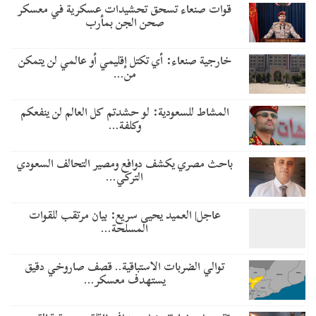
قوات صنعاء تسحق تحشيدات عسكرية في معسكر
صحن الجن بمأرب
خارجية صنعاء: أي تكتل إقليمي أو عالمي لن يتمكن
من…
المشاط للسعودية: لو حشدتم كل العالم لن ينفعكم
وكلفة…
باحث مصري يكشف دوافع ومصير التحالف السعودي
التركي…
عاجل| العميد يحيى سريع: بيان مرتقب للقوات
المسلحة…
توالي الضربات الاستباقية.. قصف صاروخي دقيق
يستهدف معسكر…