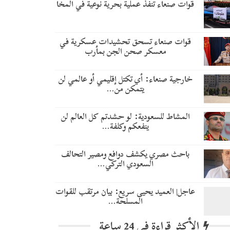
قوات صنعاء تنفذ عملية بحرية نوعية في المخا
قوات صنعاء تسحق تحشيدات عسكرية في
معسكر صحن الجن بمأرب
خارجية صنعاء: أي تكتل إقليمي أو عالمي لن
يتمكن من…
المشاط للسعودية: لو حشدتم كل العالم لن
ينفعكم وكلفة…
باحث مصري يكشف دوافع ومصير التحالف
السعودي التركي…
عاجل| العميد يحيى سريع: بيان مرتقب للقوات
المسلحة…
الأكثر قراءة في 24 ساعة