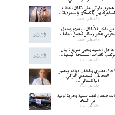
هجوم إماراتي على اتفاق الدفاع
لمشترك بين باكستان والسعودية…
8-أغسطس- 2026
من داخل الأنفاق.. إعلام صنعاء
لحربي ينشر رسائل تحمل أبعاداً…
8-أغسطس- 2026
عاجل| العميد يحيى سريع: بيان
رتقب للقوات المسلحة اليمنية…
7-أغسطس- 2026
احث مصري يكشف دوافع ومصير
التحالف السعودي التركي
الباكستاني…
7-أغسطس- 2026
ات صنعاء تنفذ عملية بحرية نوعية
في المخا
7-أغسطس- 2026