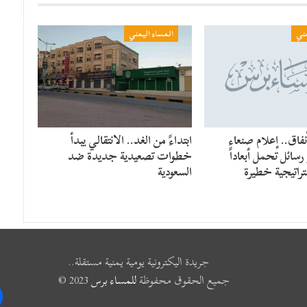
مني
المساء اليمني
فاق.. إعلام صنعاء
​ابتداءً من الغد.. الانتقالي يبدأ
سائل تحمل أبعاداً
خطوات تصعيدية جديدة ضد
راتيجية خطيرة
السعودية
جريدة اليكترونية يومية يمنية مستقلة..
جميع الحقوق محفوظة
للمساء برس
2023 ©
k