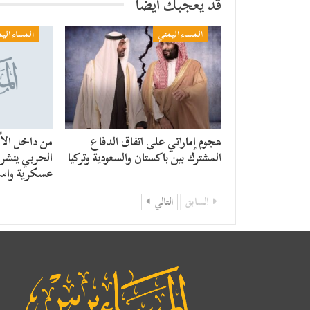
قد يعجبك ايضا
المساء اليمني
المساء الي
هجوم إماراتي على اتفاق الدفاع
من داخل الأن
المشترك بين باكستان والسعودية وتركيا
الحربي ينشر ر
عسكرية واست
السابق
التالي