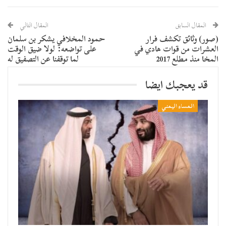
المقال السابق
المقال التالي
(صور) وثائق تكشف فرار
حمود المخلافي يشكر بن سلمان
العشرات من قوات هادي في
على تواضعه: لولا ضيق الوقت
المخا منذ مطلع 2017
لما توقفنا عن التصفيق له
قد يعجبك ايضا
المساء اليمني