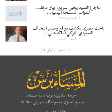
عاجل| العميد يحيى سريع: بيان مرتقب
للقوات المسلحة اليمنية…
7-أغسطس- 2026
باحث مصري يكشف دوافع ومصير التحالف
السعودي التركي الباكستاني…
7-أغسطس- 2026
السابق
التالي
جريدة اليكترونية يومية يمنية مستقلة..
جميع الحقوق محفوظة
للمساء برس
2023 ©
خليك معنا :-