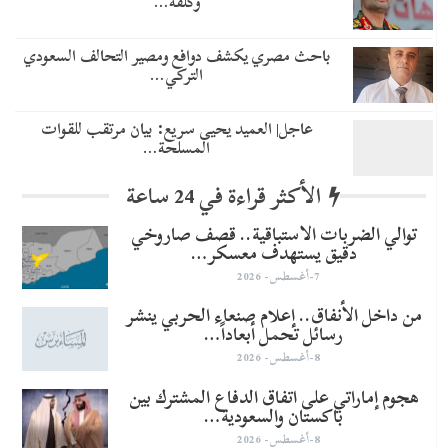
وكلفة…
باحث مصري يكشف دوافع ومصير التحالف السعودي
التركي…
عاجل| العميد يحيى سريع: بيان مرتقب للقوات
المسلحة…
الأكثر قراءة في 24 ساعة
توالي الضربات الاستباقية.. قصف صاروخي
دقيق يستهدف معسكر…
7-أغسطس- 2026
من داخل الأنفاق.. إعلام صنعاء الحربي ينشر
رسائل تحمل أبعاداً…
8-أغسطس- 2026
هجوم إماراتي على اتفاق الدفاع المشترك بين
باكستان والسعودية…
8-أغسطس- 2026