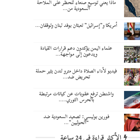
ماذا يعني توسيع صنعاء للحظر على الملاحة
السعودية من…
أمريكا و”إسرائيل” تعبثان بوفد لبنان وتوقفان…
علماء اليمن يؤكدون دعم قرارات القيادة
ويدعون إلى مواجهة…
فيديو لأداء الصلاة داخل مترو لندن يثير حملة
تحريض ضد…
واشنطن ترفع عقوبات عن كيانات مرتبطة
بالحرس الثوري..…
​فورين بوليسي: تصعيد السعودية ضد
“الحوثيين”…
الأكثر قراءة في 24 ساعة