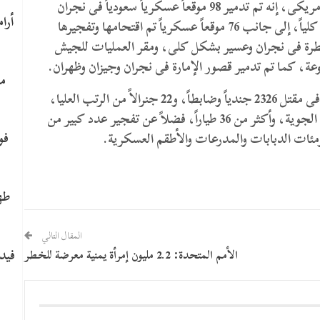
وقالت الصحيفة، التى استندت إلى تقرير مخابراتى أمريكى، إنه تم تدمير 98 موقعاً عسكرياً سعودياً فى نجران
وجيزان وعسير وظهران الجنوب وخميس مشيط تدميراً كلياً، إلى جانب 76 موقعاً عسكرياً تم اقتحامها وتفجيرها
لسيطرة فى نجران وعسير بشكل كلى، ومقر العمليات للجيش
عة، كما تم تدمير قصور الإمارة فى نجران وجيزان وظهران.
ما
وحسب واشنطن بوست فإن الخسائر البشرية تمثلت فى مقتل 2326 جندياً وضابطاً، و22 جنرالاً من الرتب العليا،
ويتصدر القائمة الفريق محمد الشعلان، قائد القوات الجوية، وأكثر من 36 طياراً، فضلاً عن تفجير عدد كبير من
​ف
مئات الدبابات والمدرعات والأطقم العسكرية.
طه
المقال التالي
فيدي
الأمم المتحدة: 2.2 مليون إمرأة يمنية معرضة للخطر