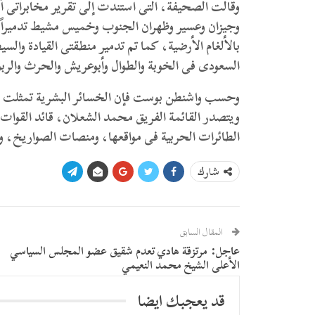
بالألغام الأرضية، كما تم تدمير منطقتى القيادة وا
السعودى فى الخوبة والطوال وأبوعريش والحرث والربو
الطائرات الحربية فى مواقعها، ومنصات الصواريخ، و
شارك
المقال السابق
عاجل: مرتزقة هادي تعدم شقيق عضو المجلس السياسي
الأعلى الشيخ محمد النعيمي
قد يعجبك ايضا