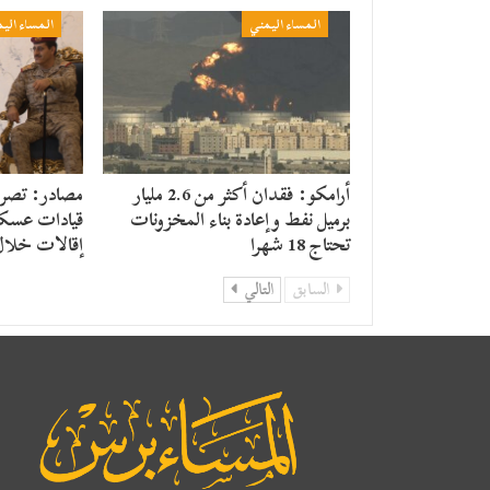
المساء اليمني
المساء الي
أرامكو: فقدان أكثر من 2.6 مليار
مصادر: تصريح
برميل نفط وإعادة بناء المخزونات
قيادات عسكر
تحتاج 18 شهرا
إقالات خلال
السابق
التالي