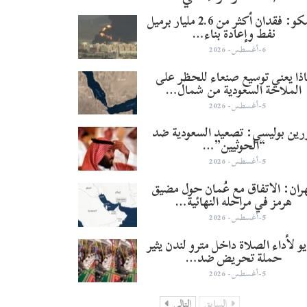
أرامكو: فقدان أكثر من 2.6 مليار برميل
نفط وإعادة بناء…
6-أغسطس- 2026
ذا يعني توسيع صنعاء للحظر على
الملاحة السعودية من شمال…
5-أغسطس- 2026
ورين بوليسي: تصعيد السعودية ضد
“الحوثيين”…
5-أغسطس- 2026
ران: الاتفاق مع عُمان حول مضيق
هرمز في مراحله النهائية…
5-أغسطس- 2026
و لأداء الصلاة داخل مترو لندن يثير
حملة تحريض ضد…
5-أغسطس- 2026
السابق
التالي