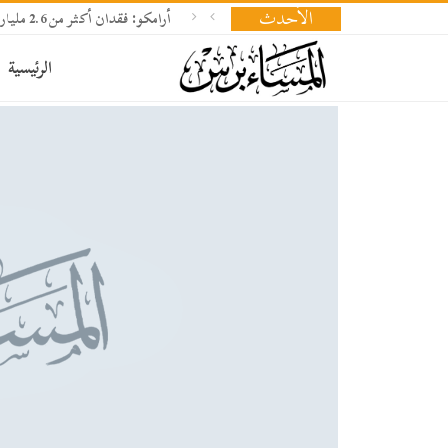
الأحدث
أرامكو: فقدان أكثر من 2.6 مليار برميل نفط وإعادة بناء المخزونات تحتاج 18 شهرا
الرئيسية