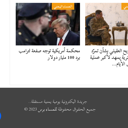
مني
المساء اليمني
 العقيلي بشأن تمرّد
محكمة أمريكية توجه صفعة لترامب
ية يمهد لأكبر عملية
برد 100 مليار دولار
 الأيام…
جريدة اليكترونية يومية يمنية مستقلة..
جميع الحقوق محفوظة
للمساء برس
2023 ©
k