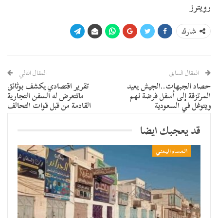
رويترز
شارك
المقال السابق
المقال التالي
حصاد الجبهات..الجيش يعيد
تقرير اقتصادي يكشف بوثائق
المرتزقة إلى أسفل فرضة نهم
ماتتعرض له السفن التجارية
ويتوغل في السعودية
القادمة من قبل قوات التحالف
قد يعجبك ايضا
المساء اليمني