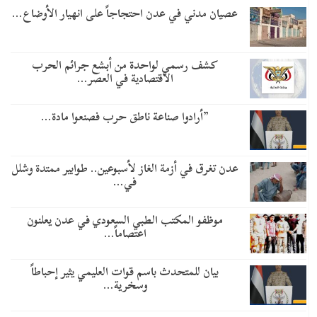
عصيان مدني في عدن احتجاجاً على انهيار الأوضاع…
كشف رسمي لواحدة من أبشع جرائم الحرب
الاقتصادية في العصر…
​”أرادوا صناعة ناطق حرب فصنعوا مادة…
عدن تغرق في أزمة الغاز لأسبوعين.. طوابير ممتدة وشلل
في…
موظفو المكتب الطبي السعودي في عدن يعلنون
اعتصاماً…
بيان للمتحدث باسم قوات العليمي يثير إحباطاً
وسخرية…