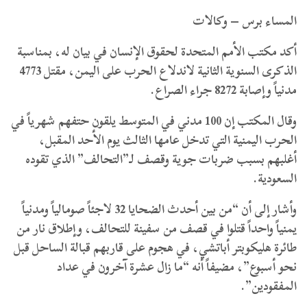
المساء برس – وكالات
أكد مكتب الأمم المتحدة لحقوق الإنسان في بيان له، بمناسبة
الذكرى السنوية الثانية لاندلاع الحرب على اليمن، مقتل 4773
مدنياً وإصابة 8272 جراء الصراع.
وقال المكتب إن 100 مدني في المتوسط يلقون حتفهم شهرياً في
الحرب اليمنية التي تدخل عامها الثالث يوم الأحد المقبل،
أغلبهم بسبب ضربات جوية وقصف لـ”التحالف” الذي تقوده
السعودية.
وأشار إلى أن “من بين أحدث الضحايا 32 لاجئاً صومالياً ومدنياً
يمنياً واحداً قتلوا في قصف من سفينة للتحالف، وإطلاق نار من
طائرة هليكوبتر أباتشي، في هجوم على قاربهم قبالة الساحل قبل
نحو أسبوع”، مضيفاً أنه “ما زال عشرة آخرون في عداد
المفقودين”.