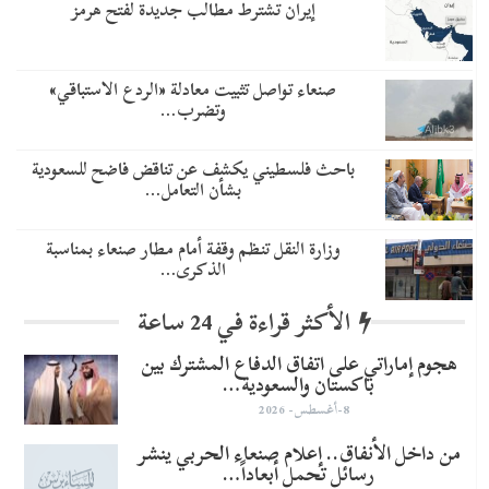
إيران تشترط مطالب جديدة لفتح هرمز
صنعاء تواصل تثبيت معادلة «الردع الاستباقي»
وتضرب…
باحث فلسطيني يكشف عن تناقض فاضح للسعودية
بشأن التعامل…
وزارة النقل تنظم وقفة أمام مطار صنعاء بمناسبة
الذكرى…
الأكثر قراءة في 24 ساعة
هجوم إماراتي على اتفاق الدفاع المشترك بين
باكستان والسعودية…
8-أغسطس- 2026
من داخل الأنفاق.. إعلام صنعاء الحربي ينشر
رسائل تحمل أبعاداً…