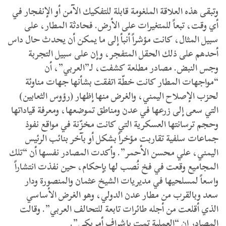
وتبقى هذه العلاقة الملغومة قابلة للتفكيك الآمن أو الإنفجار في
أي وقت، تبعاً للمتغيرات على الأرض. فحادثة المطار، على
سبيل المثال، كانت مؤشراً أنبأ إلى ما يمكن أن يحدث حال داس
أحدهم على ذلك الحقل المتفجر، وإن على سبيل التجربة
وجس النبض. مصادر مطلعة كشفت، لـ”العربي”، أن
“مواجهات المطار كانت خطّة اتفقت بشأنها جهات مناوئة
لحزب الإصلاح اليمني، والغرض منها إظهار (رؤوس الثعابين)
التي سعى إلى زرعها في عدن ومناطق تموضعها، ومعرفة قياداتها
وحجم ترسانتها العسكرية التي كانت مخزّنة في مواقع نفوذ
جماعات سلفية تقاربت مؤخراً بشكل أو بآخر بنائب الرئيس
اليمني، علي محسن الأحمر”. وأكدت المصادر نفسها أن “تلك
المجاميع وقعت في فخ نُصب لها بإحكام، حين نفذت انتشاراً
واسعاً لمسلحيها في مديريات الشيخ عثمان والمنصورة ودار
سعد وبالقرب من مطار عدن الدولي، وهو الغرض الأساسي
الذي أقلعت من أجله طائرات تابعة للتحالف العربي”. وقالت
المصادر إن “العملية تمت بإشراف أمريكي”.