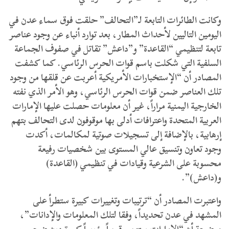
وكانت الطائرات التابعة لـ”التحالف” حلقت فوق سماء عدن في
اليومين التاليين لأحداث المطار، بعد توارد أنباء عن وجود عناصر
تابعة لتنظيمي “القاعدة” و”داعش” تقاتل في صفوف الجماعة
السلفية التي شكلت باسم قوات الحرس الرئاسي. كما كشفت
المصادر أن “الإستخبارات الأمريكية أعربت عن قلقها من وجود
تلك العناصر ضمن قوات الحرس الرئاسي، وهو الأمر الذي نفته
الخارجية اليمنية مراراً، غير أن معلومات حصلت عليها الإمارات
العربية المتحدة واعترافات أدلى بها موقوفون لدى التحالف بتهم
إرهابية، بالإضافة إلى تسجيلات صوتية لمكالمات، أكدت
وجود تعاون وتنسيق عالي المستوى بين شخصيات رفيعة
محسوبة على الشرعية وقيادات في تنظيمي (القاعدة)
و(داعش)”.
واعتبرت المصادر أن “ترتيبات وتغييرات كبيرة ستطرأ على
المشهد في عدن تحديداً، وفقا لتلك المعلومات والإدانات”،