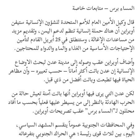
المساء برس – متابعات خاصة
قال وكيل الأمين العام للأمم المتحدة للشؤون الإنسانية ستيفن
أوبراين أن هناك حملة إنسانية تنظم لدعم اليمن، وتقديم مزيد
من مساعدات الإغاثة، وستنطلق في 25 أبريل القادم لتأمين
الإحتياجات الأساسية من الغذاء والماء والدواء للمحتاجين.
وأضاف أوبراين عقب وصوله إلى مدينة عدن لبحث الاوضاع
الإنسانية إن عدن باتت أكثر أماناً – حسب تعبيره – وأن مظاهر
الحياة فيها تطبعت وباتت أفضل من ذي قبل.
لكن عدن التي يرى فيها أوبراين أنها باتت آمنة تعيش حالة من
الحرب الهادئة بالنظر إلى من يسيطر عليها فعلياً بحسب ما أفاد
محللون لـ”المساء برس” عقب تصريحات أوبراين.
وفي المحافظات الجنوبية عموماً ينقسم المشهد السياسي،
اليوم، بين ثلاث قوى رئيسة؛ هي الحراك الجنوبي بتفرعاته