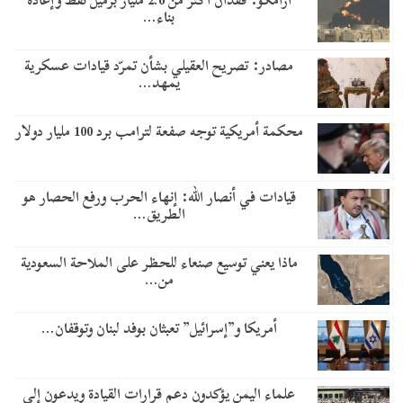
أرامكو: فقدان أكثر من 2.6 مليار برميل نفط وإعادة
بناء…
مصادر: تصريح العقيلي بشأن تمرّد قيادات عسكرية
يمهد…
محكمة أمريكية توجه صفعة لترامب برد 100 مليار دولار
قيادات في أنصار الله: إنهاء الحرب ورفع الحصار هو
الطريق…
ماذا يعني توسيع صنعاء للحظر على الملاحة السعودية
من…
أمريكا و”إسرائيل” تعبثان بوفد لبنان وتوقفان…
علماء اليمن يؤكدون دعم قرارات القيادة ويدعون إلى