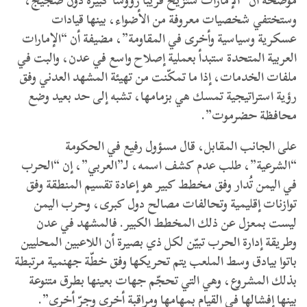
موضحة أن “الإمارات ستزيح قريباً رؤوساً كبيرة دون ضجيج،
وستختفي شخصيات معروفة من الأضواء، بينها قيادات
عسكرية وسياسية وأخرى في المقاومة”، مضيفة أن “الإمارات
العربية المتحدة ستبدأ بعملية إصلاح واسع في عدن، والبت في
ملفات الخدمات، إذا ما تمكّنت من تهيئة المشهد العدني وفق
رؤية استراتيجية تمسك هي بزمامها، تشبه إلى حد بعيد وضع
محافظة حضرموت”.
على الجانب المقابل، قال مسؤول رفيع في الحكومة
“الشرعية”، طلب عدم كشف اسمه، لـ”العربي”، إن “الحرب
في اليمن تُدار وفق مخطط كبير هو إعادة تقسيم المنطقة وفق
توازنات إقليمية وتحالفات مصالح دول كبرى، وحرب اليمن
ليست بمعزل عن ذلك المخطط الكبير. فالمشهد في عدن
وطريقة إدارة الحرب تبيّن لكل ذي بصيرة أن اللاعبين المحليين
باتوا بيادق وسط الملعب يتم تحريكها وفق خطّة جهنمية مرتبطة
بذلك المشروع، وهي التي تحجّم جهات بعينها بطرق متنوعة
بينها إفشالها في القيام بمهامها ومراقبة أخرى وجرّ أخرى”.