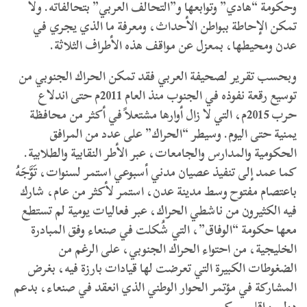
وحكومة “هادي” وتوابعها و”التحالف العربي” بتحالفاته. ولا
تمكن الإحاطة ببواطن الأحداث، ومعرفة ما الذي يجري في
عدن ومحيطها، بمعزل عن مواقف هذه الأطراف الثلاثة.
وبحسب تقرير لصحيفة العربي فقد تمكن الحراك الجنوبي من
توسيع رقعة نفوذه في الجنوب منذ العام 2011م حتى اندلاع
حرب 2015م، التي لا زال أوارها مشتعلاً في أكثر من محافظة
يمنية حتى اليوم. وسيطر “الحراك” على عدد من المرافق
الحكومية والمدارس والجامعات، عبر الأطر النقابية والطلابية.
كما عمد إلى تنفيذ عصيان مدني أسبوعي استمر لسنوات، تَوَّجَهُ
باعتصام مفتوح وسط مدينة عدن، استمر لأكثر من عام، شارك
فيه الكثيرون من ناشطي الحراك، عبر فعاليات يومية لم تستطع
معها حكومة “الوفاق”، التي شُكلت في صنعاء وفق المبادرة
الخليجية، من احتواء الحراك الجنوبي، على الرغم من
الضغوطات الكبيرة التي تعرضت لها قيادات بارزة فيه، بغرض
المشاركة في مؤتمر الحوار الوطني الذي انعقد في صنعاء، بدعم
دولي وإقليمي كبير.