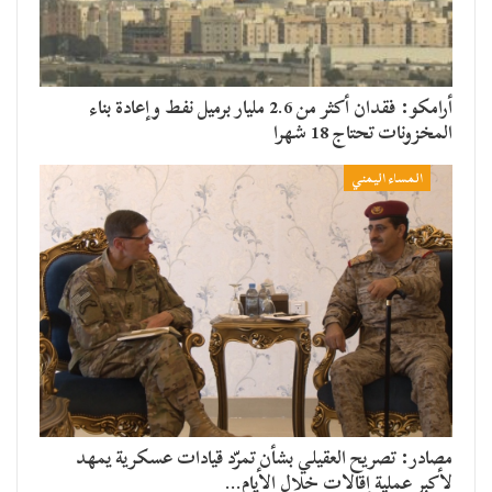
أرامكو: فقدان أكثر من 2.6 مليار برميل نفط وإعادة بناء
المخزونات تحتاج 18 شهرا
المساء اليمني
مصادر: تصريح العقيلي بشأن تمرّد قيادات عسكرية يمهد
لأكبر عملية إقالات خلال الأيام…