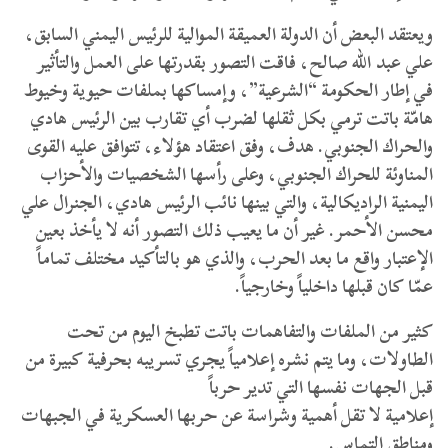
ويعتقد البعض أن الدولة العميقة الموالية للرئيس اليمني السابق،
علي عبد الله صالح، فاقت التصور بقدرتها على العمل والتأثير
في إطار الحكومة “الشرعية”، وإمساكها بملفات حيوية وخيوط
هامّة باتت ترمي بكل ثقلها لضرب أي تقارب بين الرئيس هادي
والحراك الجنوبي. هدف، وفق اعتقاد هؤلاء، تتوافق عليه القوى
المناوئة للحراك الجنوبي، وعلى رأسها الشخصيات والأحزاب
اليمنية الراديكالية، والتي بينها نائب الرئيس هادي، الجنرال علي
محسن الأحمر. غير أن ما يعيب ذلك التصور أنه لا يأخذ بعين
الإعتبار واقع ما بعد الحرب، والذي هو بالتأكيد مختلف تماماً
عمّا كان قبلها داخلياً وخارجياً.
كثير من الملفات والتفاهمات باتت تطبخ اليوم من تحت
الطاولات، وما يتم نشره إعلامياً يجري تسريبه بحرفية كبيرة من
قبل الجهات نفسها التي تدير حرباً
إعلامية لا تقل أهمية وشراسة عن حربها العسكرية في الجبهات
ومناطق التماس.