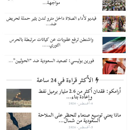
مواجهة…
فيديو لأداء الصلاة داخل مترو لندن يثير حملة تحريض
ضد…
واشنطن ترفع عقوبات عن كيانات مرتبطة بالحرس
الثوري..…
​فورين بوليسي: تصعيد السعودية ضد “الحوثيين”…
الأكثر قراءة في 24 ساعة
أرامكو: فقدان أكثر من 2.6 مليار برميل نفط
وإعادة بناء…
6-أغسطس- 2026
ماذا يعني توسيع صنعاء للحظر على الملاحة
السعودية من شمال…
5-أغسطس- 2026