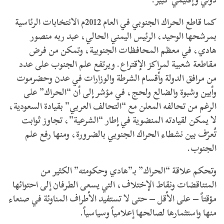
كما قاطع الحراك الجنوبي في العام 2012م الانتخابات الرئاسية
بمرشحها الوحيد، الرئيس اليمني الحالي، عبد ربه منصور
هادي، في معظم المحافظات الجنوبية، وتمكن من فرض
مقاطعة شعبية لمراكز الإقتراع. ويرتفع علم الجنوب على عدد
من مرافق الدولة وأقسام الشرطة والوزارات في عدن وحضرموت
وأبين وشبوة والضالع ولحج، في مؤشر إلى أن “الحراك” على
الرغم من تحالفه المعلن مع “التحالف العربي” بقيادة السعودية،
لا يمكن لقيادته المنضوية في إطار “الشرعية”، تجاوز ثوابت
تُعرّف بين نشطاء الحراك الجنوبي بالضرورة، ومنها رفع علم
الجنوب.
وتحكم علاقة “الحراك” بـ”هادي وحكومته” الكثير من
المتناقضات ونقاط الإختلاف، التي يسعى الطرفان إلى احتوائها
مؤقتاً – على الأقل – حتى لا تستفيد الأطراف المناوئة في صنعاء
منها واستثمارها لصالحها إعلامياً وسياسياً.