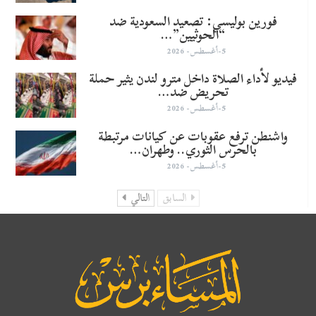
​فورين بوليسي: تصعيد السعودية ضد
“الحوثيين”…
5-أغسطس- 2026
فيديو لأداء الصلاة داخل مترو لندن يثير حملة
تحريض ضد…
5-أغسطس- 2026
واشنطن ترفع عقوبات عن كيانات مرتبطة
بالحرس الثوري.. وطهران…
5-أغسطس- 2026
السابق
التالي