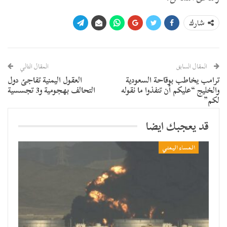
شارك
المقال السابق
المقال التالي
ترامب يخاطب بوقاحة السعودية
العقول اليمنية تفاجئ دول
والخليج “عليكم أن تنفذوا ما نقوله
التحالف بهجومية و3 تجسسية
لكم”
قد يعجبك ايضا
المساء اليمني