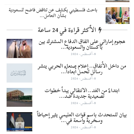
باحث فلسطيني يكشف عن تناقض فاضح للسعودية
بشأن التعامل…
الأكثر قراءة في 24 ساعة
هجوم إماراتي على اتفاق الدفاع المشترك بين
باكستان والسعودية…
8-أغسطس- 2026
من داخل الأنفاق.. إعلام صنعاء الحربي ينشر
رسائل تحمل أبعاداً…
8-أغسطس- 2026
​ابتداءً من الغد.. الانتقالي يبدأ خطوات
تصعيدية جديدة ضد…
8-أغسطس- 2026
بيان للمتحدث باسم قوات العليمي يثير إحباطاً
وسخرية واسعة في…
8-أغسطس- 2026