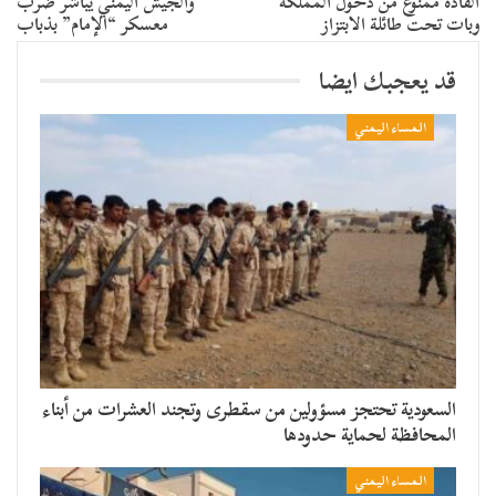
القادة ممنوع من دخول المملكة
والجيش اليمني يباشر ضرب
وبات تحت طائلة الابتزاز
معسكر “الإمام” بذباب
قد يعجبك ايضا
المساء اليمني
السعودية تحتجز مسؤولين من سقطرى وتجند العشرات من أبناء
المحافظة لحماية حدودها
المساء اليمني