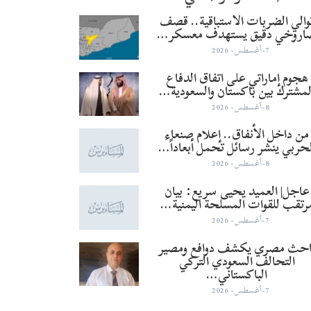
والي الضربات الاستباقية.. قصف
اروخي دقيق يستهدف معسكر…
7-أغسطس- 2026
هجوم إماراتي على اتفاق الدفاع
لمشترك بين باكستان والسعودية…
8-أغسطس- 2026
من داخل الأنفاق.. إعلام صنعاء
لحربي ينشر رسائل تحمل أبعاداً…
8-أغسطس- 2026
عاجل| العميد يحيى سريع: بيان
رتقب للقوات المسلحة اليمنية…
7-أغسطس- 2026
احث مصري يكشف دوافع ومصير
التحالف السعودي التركي
الباكستاني…
7-أغسطس- 2026