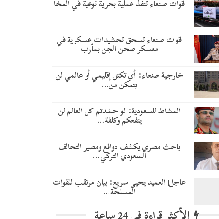
قوات صنعاء تنفذ عملية بحرية نوعية في المخا
قوات صنعاء تسحق تحشيدات عسكرية في
معسكر صحن الجن بمأرب
خارجية صنعاء: أي تكتل إقليمي أو عالمي لن
يتمكن من…
المشاط للسعودية: لو حشدتم كل العالم لن
ينفعكم وكلفة…
باحث مصري يكشف دوافع ومصير التحالف
السعودي التركي…
عاجل| العميد يحيى سريع: بيان مرتقب للقوات
المسلحة…
الأكثر قراءة في 24 ساعة