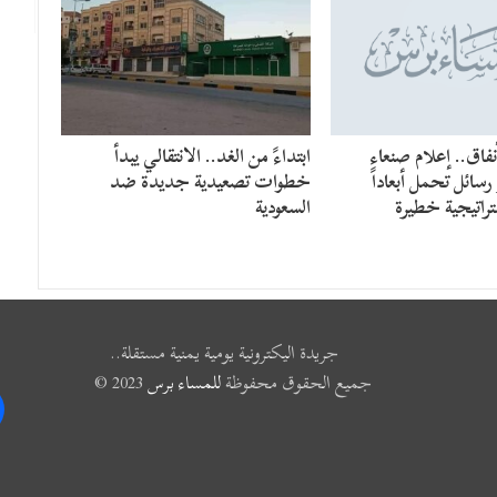
فاق.. إعلام صنعاء
​ابتداءً من الغد.. الانتقالي يبدأ
سائل تحمل أبعاداً
خطوات تصعيدية جديدة ضد
راتيجية خطيرة
السعودية
جريدة اليكترونية يومية يمنية مستقلة..
جميع الحقوق محفوظة
للمساء برس
2023 ©
k