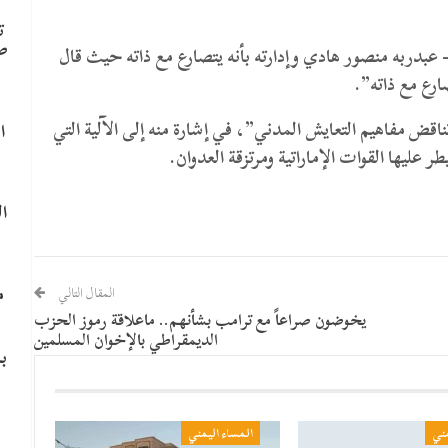
ت
ص
عبدربه منصور هادي وإدارته بأنه يتصارع مع ذاته حيث قال
ارع مع ذاته”.
اقض مفاهيم التعايش المدني”، في إشارة منه إلى الآلية التي
ا
عليها القوات الإماراتية ومرتزقة العدوان.
ا
م
المقال التالي
يخوضون صراعاً مع ترامب بشأنهم.. ماعلاقة رموز الحزب
الديمقراطي بالإخوان المسلمين
ب
مني
المساء اليمني