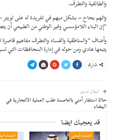
والطائفية والتطرف.
واتهم بحاح – بشكل مبهم في تغريدة له على تويتر – 
“إن البناء اللامؤسسي وغير الوطني من الطبيعي أن يتص
وأضاف “والمناطقية والفساد والتطرف مفاهيم قاصرة تن
يتبعها هادي ومن حوله في إدارة المحافظات التي تسيطر 
شارك
المقال السابق
حالة استنفار أمني بالعاصمة عقب العملية الانتحارية في
البيضاء
قد يعجبك ايضا
المساء اليمني
المساء الي