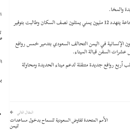
دة والمخا.
ا
وكانت الأمم المتحدة حذرت قبل يومين من خطر مجاعة يتهدد 12 مليون يمني يمثلون نصف السكان وطالبت بتوفير
ت
ص
ن الإنسانية في اليمن التحالف السعودي بتدمير خمس روافع
 عشرات السفن قبالة الميناء.
ا
أربع روافع جديدة متنقلة لدعم ميناء الحديدة ومحاولة
ب
م
المقال التالي
الأمم المتحدة تفاوض السعودية للسماح بدخول مساعدات
لليمن