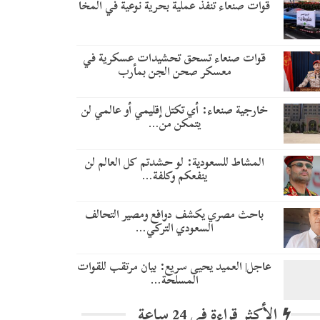
قوات صنعاء تنفذ عملية بحرية نوعية في المخا
قوات صنعاء تسحق تحشيدات عسكرية في
معسكر صحن الجن بمأرب
خارجية صنعاء: أي تكتل إقليمي أو عالمي لن
يتمكن من…
المشاط للسعودية: لو حشدتم كل العالم لن
ينفعكم وكلفة…
باحث مصري يكشف دوافع ومصير التحالف
السعودي التركي…
عاجل| العميد يحيى سريع: بيان مرتقب للقوات
المسلحة…
الأكثر قراءة في 24 ساعة