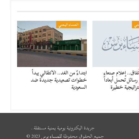
مني
المساء اليمني
فاق.. إعلام صنعاء
​ابتداءً من الغد.. الانتقالي يبدأ
سائل تحمل أبعاداً
خطوات تصعيدية جديدة ضد
راتيجية خطيرة
السعودية
جريدة اليكترونية يومية يمنية مستقلة..
جميع الحقوق محفوظة
للمساء برس
2023 ©