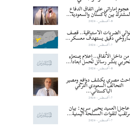
هجوم إماراتي على اتفاق الدفاع
لمشترك بين باكستان والسعودية…
8-أغسطس- 2026
والي الضربات الاستباقية.. قصف
اروخي دقيق يستهدف معسكر…
7-أغسطس- 2026
من داخل الأنفاق.. إعلام صنعاء
لحربي ينشر رسائل تحمل أبعاداً…
8-أغسطس- 2026
احث مصري يكشف دوافع ومصير
التحالف السعودي التركي
الباكستاني…
7-أغسطس- 2026
عاجل| العميد يحيى سريع: بيان
رتقب للقوات المسلحة اليمنية…
7-أغسطس- 2026