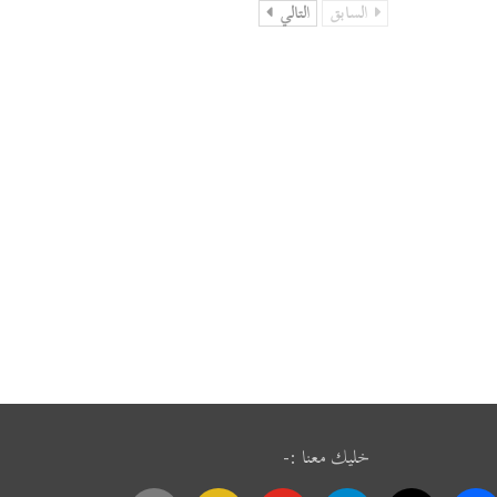
السابق
التالي
خليك معنا :-