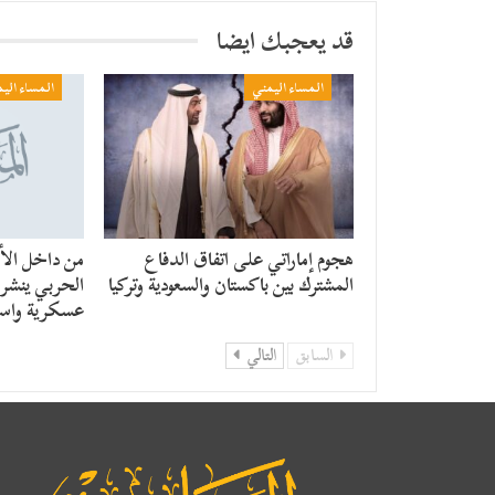
قد يعجبك ايضا
المساء اليمني
المساء الي
هجوم إماراتي على اتفاق الدفاع
من داخل الأن
المشترك بين باكستان والسعودية وتركيا
الحربي ينشر ر
عسكرية واست
السابق
التالي