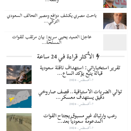
باحث مصري يكشف دوافع ومصير التحالف السعودي
التركي…
عاجل| العميد يحيى سريع: بيان مرتقب للقوات
المسلحة…
الأكثر قراءة في 24 ساعة
تقرير استخباراتي: استهداف ناقلة سعودية
قبالة ينبع يؤكد اتساع…
7-أغسطس- 2026
توالي الضربات الاستباقية.. قصف صاروخي
دقيق يستهدف معسكر…
7-أغسطس- 2026
رعب وارتباك غير مسبوق يجتاح القوات
المدعومة سعودياً بعد…
7-أغسطس- 2026