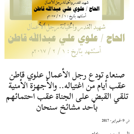
صنعاء تودع رجل الأعمال علوي قاطن
عقب أيام من اغتياله.. والأجهزة الأمنية
تلقي القبض على الجناة عقب احتمائهم
بأحد مشائخ سنحان
9-فبراير- 2017
في
المساء برس – خاص