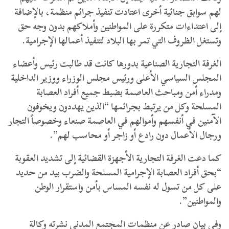
لهم سوابق جنائية أخرى اعتادت تنفيذ جرائم منظمة، بالإضافة
إلى اعتداءات متكررة على المواطنين وأملاكهم بدون وجه حق
وتستغل الظروف التي تمر بها البلاد لتنفيذ أعمالها الإجرامية.
الغرفة التجارية الصناعية بدورها كانت قد طالبت رئيس وأعضاء
المجلس السياسي الأعلى ورئيس مجلس الوزراء ووزير الداخلية
ومدراء أمن ومباحث العاصمة بضبط جميع أفراد العصابة
المسلحة وكل من يرتبط بجرائمها “الذين يهددون ويخوفون
الآمنين في أنفسهم وأموالهم في العاصمة صنعاء وخصوصاً التجار
ورجال الأعمال دون رادع أو زاجر أو محاسب لهم”.
كما دعت الغرفة التجارية الأجهزة القضائية إلى تشديد العقوبة
“بحق أفراد العصابة الإجرامية المسلحة والضرب بيد من حديد
على كل من تسول له نفسه المساس بأمن واستقرار الوطن
والمواطنين”.
وفي بيان صادر عن منظمات المجتمع المدني نشرته وكالة