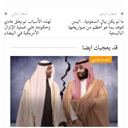
المقال السابق
المقال التالي
ما لم يكن ببال السعودية.. اليمن
لهذه الأسباب لم يعلق هادي
تتوعد بما هو أعظم من صواريخها
وحكومته على عملية الإنزال
الباليستية
الأمريكية في البيضاء
قد يعجبك ايضا
المساء اليمني