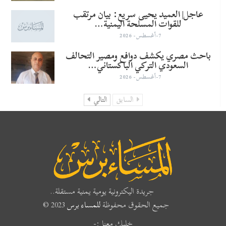
عاجل| العميد يحيى سريع: بيان مرتقب
للقوات المسلحة اليمنية…
7-أغسطس- 2026
باحث مصري يكشف دوافع ومصير التحالف
السعودي التركي الباكستاني…
7-أغسطس- 2026
السابق
التالي
جريدة اليكترونية يومية يمنية مستقلة..
جميع الحقوق محفوظة
للمساء برس
2023 ©
خليك معنا :-