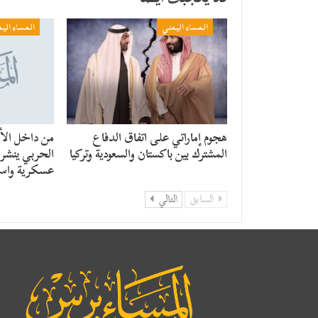
المساء اليمني
المساء الي
هجوم إماراتي على اتفاق الدفاع
من داخل الأن
المشترك بين باكستان والسعودية وتركيا
الحربي ينشر ر
عسكرية واست
السابق
التالي