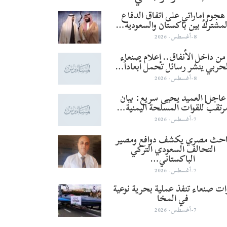
هجوم إماراتي على اتفاق الدفاع
لمشترك بين باكستان والسعودية…
8-أغسطس- 2026
من داخل الأنفاق.. إعلام صنعاء
لحربي ينشر رسائل تحمل أبعاداً…
8-أغسطس- 2026
عاجل| العميد يحيى سريع: بيان
رتقب للقوات المسلحة اليمنية…
7-أغسطس- 2026
احث مصري يكشف دوافع ومصير
التحالف السعودي التركي
الباكستاني…
7-أغسطس- 2026
ات صنعاء تنفذ عملية بحرية نوعية
في المخا
7-أغسطس- 2026