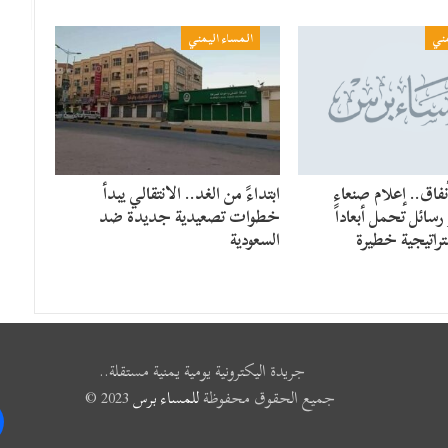
مني
المساء اليمني
فاق.. إعلام صنعاء
​ابتداءً من الغد.. الانتقالي يبدأ
سائل تحمل أبعاداً
خطوات تصعيدية جديدة ضد
راتيجية خطيرة
السعودية
جريدة اليكترونية يومية يمنية مستقلة..
جميع الحقوق محفوظة
للمساء برس
2023 ©
k