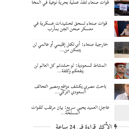
قوات صنعاء تنفذ عملية بحرية نوعية في المخا
قوات صنعاء تسحق تحشيدات عسكرية في
معسكر صحن الجن بمأرب
خارجية صنعاء: أي تكتل إقليمي أو عالمي لن
يتمكن من…
المشاط للسعودية: لو حشدتم كل العالم لن
ينفعكم وكلفة…
باحث مصري يكشف دوافع ومصير التحالف
السعودي التركي…
عاجل| العميد يحيى سريع: بيان مرتقب للقوات
المسلحة…
الأكثر قراءة في 24 ساعة