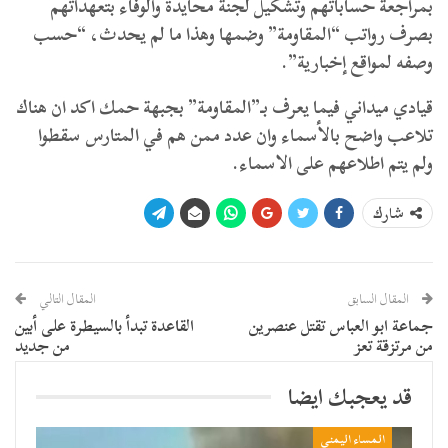
بمراجعة حساباتهم وتشكيل لجنة محايدة والوفاء بتعهداتهم
بصرف رواتب “المقاومة” وضمها وهذا ما لم يحدث، “حسب
وصفه لمواقع إخبارية”.
قيادي ميداني فيما يعرف بـ”المقاومة” بجبهة حمك اكد ان هناك
تلاعب واضح بالأسماء وان عدد ممن هم في المتارس سقطوا
ولم يتم اطلاعهم على الاسماء.
شارك
المقال السابق
المقال التالي
جماعة ابو العباس تقتل عنصرين
القاعدة تبدأ بالسيطرة على أبين
من مرتزقة تعز
من جديد
قد يعجبك ايضا
المساء اليمني