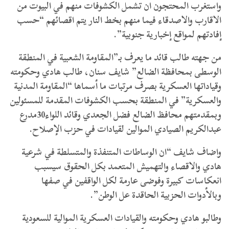
واستغرب المحتجون ان تشمل الكشوفات منهم في البيوت من
الاقارب والاصدقاء فيما منهم بخط النار يتم اقصائهم “حسب
إفادتهم لمواقع إخبارية جنوبية”.
من جهته طالب قائد ما يعرف بـ”المقاومة الشعبية في المنطقة
الوسطى بمحافظة الضالع” شايف سنان، طالب هادي وحكومته
وقياداتها العسكرية بصرف مرتبات ما أسماها “المقاومة المدنية
والعسكرية” في المنطقة بحسب الكشوفات المقدمة للمسئولين
وبمقدمتهم محافظ الضالع فضل الجعدي وقائد اللواء30مدرع
عبدالكريم الصيادي الموالين لقيادات في حزب الإصلاح.
واضاف شايف “ان الوساطات المتنفذة والمتسلطة في شرعية
هادي والاقصاء والتهميش المتعمد بكل الحقوق سيسبب
انعكاسات كبيرة وفوضى عارمة لكل الواقفين في صفها
وبالأدوات الحزبية الحاقدة عل الوطن”.
وطالبو هادي وحكومته والقيادات العسكرية الموالية للسعودية