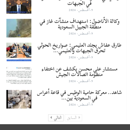
في الجبهات
9-أغسطس- 2026
وكالة الأناضول: استهداف منشآت غاز في
منطقة الجبيل السعودية
9-أغسطس- 2026
طارق عفاش يجلد العليمي: صواريخ الحوثي
تحرق الجبهات والعليمي…
9-أغسطس- 2026
مستشار علي محسن يكشف عن اختفاء
منظومة اتصالات الجيش
9-أغسطس- 2026
شاهد.. معركة حامية الوطيس في قاعة أعراس
في السعودية بين…
9-أغسطس- 2026
السابق
التالي