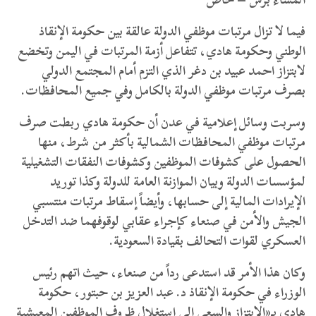
فيما لا تزال مرتبات موظفي الدولة عالقة بين حكومة الإنقاذ
الوطني وحكومة هادي، تتفاعل أزمة المرتبات في اليمن وتخضع
لابتزاز احمد عبيد بن دغر الذي التزم أمام المجتمع الدولي
بصرف مرتبات موظفي الدولة بالكامل وفي جميع المحافظات.
وسربت وسائل إعلامية في عدن أن حكومة هادي ربطت صرف
مرتبات موظفي المحافظات الشمالية بأكثر من شرط، منها
الحصول على كشوفات الموظفين وكشوفات النفقات التشغيلية
لمؤسسات الدولة وبيان الموازنة العامة للدولة وكذا توريد
الإيرادات المالية إلى حسابها، وأيضاً إسقاط مرتبات منتسبي
الجيش والأمن في صنعاء كإجراء عقابي لوقوفهما ضد التدخل
العسكري لقوات التحالف بقيادة السعودية.
وكان هذا الأمر قد استدعى رداً من صنعاء، حيث اتهم رئيس
الوزراء في حكومة الإنقاذ د. عبد العزيز بن حبتور، حكومة
هادي بـ«الابتزاز والسعي إلى استغلال ظروف الموظفين المعيشية