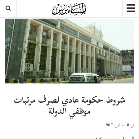
شروط حكومة هادي لصرف مرتبات
موظفي الدولة
18-يناير- 2017
في
المساء برس – خاص