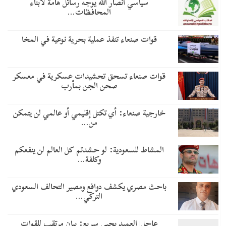
سياسي أنصار الله يوجه رسائل هامة لأبناء
المحافظات…
قوات صنعاء تنفذ عملية بحرية نوعية في المخا
قوات صنعاء تسحق تحشيدات عسكرية في معسكر
صحن الجن بمأرب
خارجية صنعاء: أي تكتل إقليمي أو عالمي لن يتمكن
من…
المشاط للسعودية: لو حشدتم كل العالم لن ينفعكم
وكلفة…
باحث مصري يكشف دوافع ومصير التحالف السعودي
التركي…
عاجل| العميد يحيى سريع: بيان مرتقب للقوات