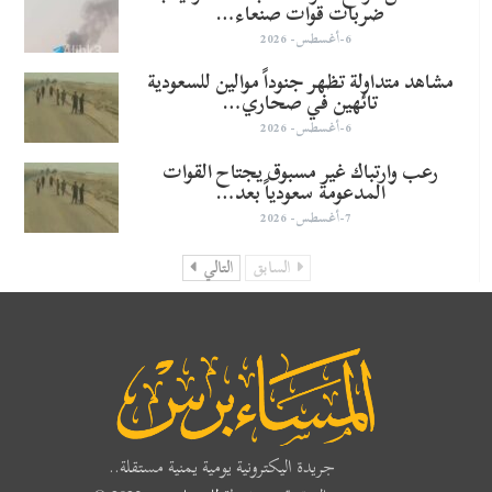
ضربات قوات صنعاء…
6-أغسطس- 2026
مشاهد متداولة تظهر جنوداً موالين للسعودية
تائهين في صحاري…
6-أغسطس- 2026
رعب وارتباك غير مسبوق يجتاح القوات
المدعومة سعودياً بعد…
7-أغسطس- 2026
السابق
التالي
جريدة اليكترونية يومية يمنية مستقلة..