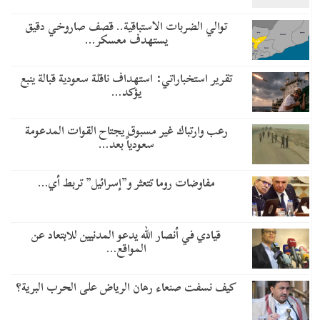
توالي الضربات الاستباقية.. قصف صاروخي دقيق
يستهدف معسكر…
تقرير استخباراتي: استهداف ناقلة سعودية قبالة ينبع
يؤكد…
رعب وارتباك غير مسبوق يجتاح القوات المدعومة
سعودياً بعد…
مفاوضات روما تتعثر و”إسرائيل” تربط أي…
قيادي في أنصار الله يدعو المدنيين للابتعاد عن
المواقع…
كيف نسفت صنعاء رهان الرياض على الحرب البرية؟