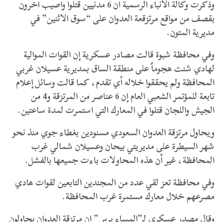
وذكرت وكالة الأنباء الرسمية ان 6 مدنيين قتلوا واصيب اخرون
بقصف من مواقع مرتزقعة العدوان على “سوق الاثنين” في
مديرية المتون.
وفي محافظة شبوة قالت مصادر عسكرية إن القوات الموالية
لهادي شنت هجوماً على منطقة الساق بمديرية عسيلان غربي
المحافظة ولم يحققوا خلاله أي تقدم، كما قالت وسائل إعلام
تابعة للمؤتمر الشعبي العام إن 6 عناصر من المرتزقة و4 من
الجيش واللجان قتلوا في المعارك التي استمرت لمدة ساعتين.
ويحاول مرتزقة العدوان السعودي مسنودين بغطاء جوي منذ نحو
شهر السيطرة على مديريتي بيحان وعسيلان شمالي غرب
المحافظة، غير أن هذه المحاولات باءت جميعها بالفشل.
وفي محافظة تعز لقي عدد من المجندين التابعين لقوات هادي
مصرعهم خلال معارك مستمرة غرب المحافظة.
وقال مصدر عسكري لـ”المساء برس” إن مرتزقة العدوان يحاولون