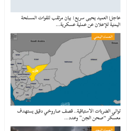
عاجل| العميد يحيى سريع: بيان مرتقب للقوات المسلحة
اليمنية للإعلان عن عملية عسكرية…
المساء اليمني
توالي الضربات الاستباقية.. قصف صاروخي دقيق يستهدف
معسكر “صحن الجن” وعدد…
المساء اليمني