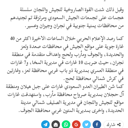
وقبل ذلك شنت القوة الصاروخية للجيش واللجان سلسلة
هجمات على تجمعات الجيش السعودي ومرتزقة تم تجنيدهم
من محافظات يمنية جنوبية في نجران وجيزان وعسير.
كما رصد الإعلام الحربي خلال الساعات الاخيرة اكثر من 40
غارة جوية على مواقع الجيش في محافظات صعدة وتعز
والحديدة، والجوف ومأرب ولحج واهداف متقدمة في منطقة
نجران، حيث ضربت 10 غارات في مديرية المخا، و7 غارات
في منطقة العمري بمديرية ذو باب غربي محافظة تعز، وغارتين
في كرش شمالي محافظة لحج.
كما شن الطيران العدو السعودي غارات على جبل هيلان ومنطقة
آل حجلان بمديرية صرواح محافظة مأرب، واستهدفت غارات
مواقع للجيش واللجان في مديرية الصليف شمالي مدينة
الحديدة، واخرى بمديرية المتون غربي محافظة الجوف.
شارك