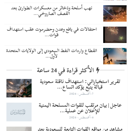
نهب أسلحة وذخائر من معسكرات الطوارئ بعد
القصف الصاروخي…
احتفالات في يافع وعدن وحضرموت عقب استهداف
قوات…
انقطاع واردات النفط السعودي إلى الولايات المتحدة
لأول…
الأكثر قراءة في 24 ساعة
تقرير استخباراتي: استهداف ناقلة سعودية
قبالة ينبع يؤكد اتساع…
7-أغسطس- 2026
عاجل | بيان مرتقب للقوات المسلحة اليمنية
للإعلان عن عملية…
6-أغسطس- 2026
مشاهد من مواقع القوات التابعة للسعودية بعد