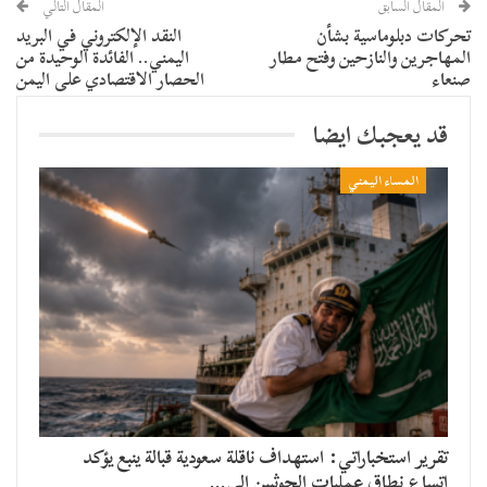
المقال السابق
المقال التالي
تحركات دبلوماسية بشأن
النقد الإلكتروني في البريد
المهاجرين والنازحين وفتح مطار
اليمني.. الفائدة الوحيدة من
صنعاء
الحصار الاقتصادي على اليمن
قد يعجبك ايضا
المساء اليمني
تقرير استخباراتي: استهداف ناقلة سعودية قبالة ينبع يؤكد
اتساع نطاق عمليات الحوثيين إلى…