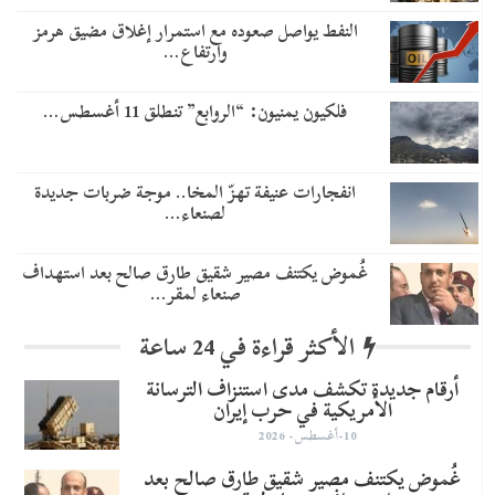
النفط يواصل صعوده مع استمرار إغلاق مضيق هرمز
وارتفاع…
فلكيون يمنيون: “الروابع” تنطلق 11 أغسطس…
انفجارات عنيفة تهزّ المخا.. موجة ضربات جديدة
لصنعاء…
غُموض يكتنف مصير شقيق طارق صالح بعد استهداف
صنعاء لمقر…
الأكثر قراءة في 24 ساعة
أرقام جديدة تكشف مدى استنزاف الترسانة
الأمريكية في حرب إيران
10-أغسطس- 2026
غُموض يكتنف مصير شقيق طارق صالح بعد