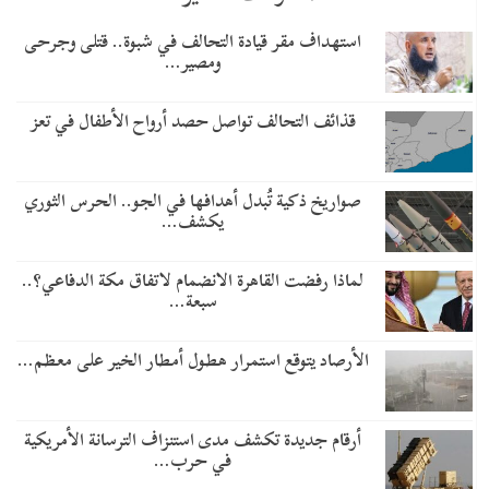
استهداف مقر قيادة التحالف في شبوة.. قتلى وجرحى
ومصير…
قذائف التحالف تواصل حصد أرواح الأطفال في تعز
صواريخ ذكية تُبدل أهدافها في الجو.. الحرس الثوري
يكشف…
لماذا رفضت القاهرة الانضمام لاتفاق مكة الدفاعي؟..
سبعة…
الأرصاد يتوقع استمرار هطول أمطار الخير على معظم…
أرقام جديدة تكشف مدى استنزاف الترسانة الأمريكية
في حرب…