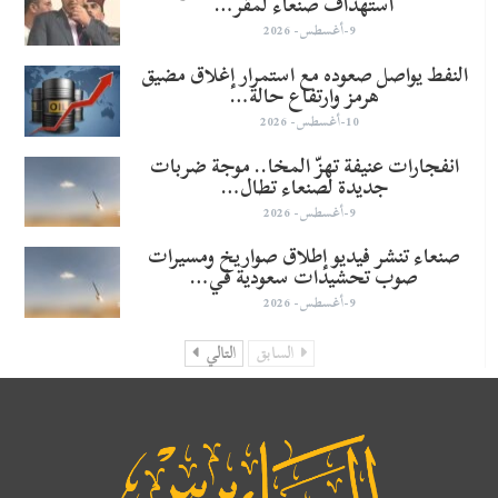
استهداف صنعاء لمقر…
9-أغسطس- 2026
النفط يواصل صعوده مع استمرار إغلاق مضيق
هرمز وارتفاع حالة…
10-أغسطس- 2026
انفجارات عنيفة تهزّ المخا.. موجة ضربات
جديدة لصنعاء تطال…
9-أغسطس- 2026
صنعاء تنشر فيديو إطلاق صواريخ ومسيرات
صوب تحشيدات سعودية في…
9-أغسطس- 2026
السابق
التالي