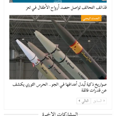
قذائف التحالف تواصل حصد أرواح الأطفال في تعز
المساء اليمني
صواريخ ذكية تُبدل أهدافها في الجو.. الحرس الثوري يكشف
عن قدرات فائقة
السابق
التالي
المشاركات الاخيرة