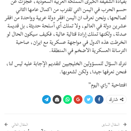
بقيادة الشقيقة الكبرى المملكة العربية السعودية، عجزت عن
حسم الحرب في اليمن التي تقترب من اكمال عامها الثاني
لصالحها، ونحن نعرف ان اليمن افقر دولة عربية وواحدة من افقر
عشرين دولة في العالم، ولا تملك أي أسلحة حديثة، بل قديمة
صدئة، ولكنها تملك إرادة قتالية عالية، فكيف سيكون الحال لو
انخرطت هذه الدول في مواجهة عسكرية مع ايران، صاحبة
الترسانة العسكرية الاضخم في المنطقة.
نترك السؤال للمسؤولين الخليجيين لتقديم الإجابة عليه ليس لنا،
فنحن نعرفها جيدا، ولكن لشعوبها.
افتتاحية “راي اليوم”
شارك
المقال السابق
المقال التالي