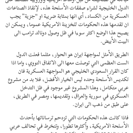
الدول الخليجية لشراء صفقات الأسلحة هذه، لإنقاذ الصناعات
العسكرية من الكساد، أي انها بمثابة ضريبة او “جزية” يجب
ان تقدمها هذه الحكومات للخزينة الامريكية عموما، ويمكن ان
يصبح هذا الوضع اكثر سوءا في ظل وصول دونالد ترامب الى
البيت الأبيض.
الطريق الأمثل لمواجهة ايران هو الحوار، مثلما فعلت الدول
الست العظمى التي توصلت معها الى الاتفاق النووي، واما اذا
كان القرار السعودي الخليجي هو المواجهة العسكرية فان
تكديس الأسلحة وحده ليس الخيار الأفضل، فلا بد من مشروع
عربي متكامل، وهذا المشروع غير موجود في ظل التدخل
العسكري في سورية والعراق، وتقديمها، ومصر في الطريق،
على طبق من ذهب الى ايران.
فاذا كانت هذه الحكومات التي تزدحم ترساناتها بأحدث
الأسلحة الامريكية، وأكثرها تطورا، وتنخرط في تحالف عربي