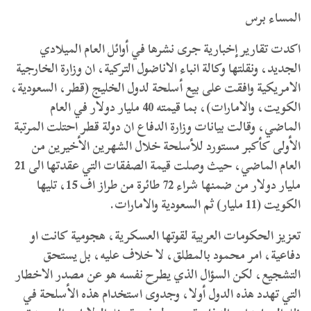
المساء برس
اكدت تقارير إخبارية جرى نشرها في أوائل العام الميلادي
الجديد، ونقلتها وكالة انباء الاناضول التركية، ان وزارة الخارجية
الامريكية وافقت على بيع أسلحة لدول الخليج (قطر، السعودية،
الكويت، والامارات)، بما قيمته 40 مليار دولار في العام
الماضي، وقالت بيانات وزارة الدفاع ان دولة قطر احتلت المرتبة
الأولى كأكبر مستورد للأسلحة خلال الشهرين الأخيرين من
العام الماضي، حيث وصلت قيمة الصفقات التي عقدتها الى 21
مليار دولار من ضمنها شراء 72 طائرة من طراز اف 15، تليها
الكويت (11 مليار) ثم السعودية والامارات.
تعزيز الحكومات العربية لقوتها العسكرية، هجومية كانت او
دفاعية، امر محمود بالمطلق، لا خلاف عليه، بل يستحق
التشجيع، لكن السؤال الذي يطرح نفسه هو عن مصدر الاخطار
التي تهدد هذه الدول أولا، وجدوى استخدام هذه الأسلحة في