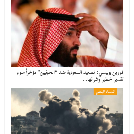
​فورين بوليسي: تصعيد السعودية ضد “الحوثيين” مؤخراً سوء
تقدير خطير وشرائها…
المساء اليمني