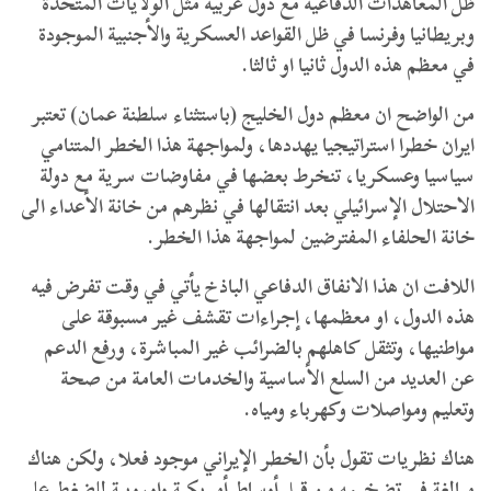
ظل المعاهدات الدفاعية مع دول غربية مثل الولايات المتحدة
وبريطانيا وفرنسا في ظل القواعد العسكرية والأجنبية الموجودة
في معظم هذه الدول ثانيا او ثالثا.
من الواضح ان معظم دول الخليج (باستثناء سلطنة عمان) تعتبر
ايران خطرا استراتيجيا يهددها، ولمواجهة هذا الخطر المتنامي
سياسيا وعسكريا، تنخرط بعضها في مفاوضات سرية مع دولة
الاحتلال الإسرائيلي بعد انتقالها في نظرهم من خانة الأعداء الى
خانة الحلفاء المفترضين لمواجهة هذا الخطر.
اللافت ان هذا الانفاق الدفاعي الباذخ يأتي في وقت تفرض فيه
هذه الدول، او معظمها، إجراءات تقشف غير مسبوقة على
مواطنيها، وتثقل كاهلهم بالضرائب غير المباشرة، ورفع الدعم
عن العديد من السلع الأساسية والخدمات العامة من صحة
وتعليم ومواصلات وكهرباء ومياه.
هناك نظريات تقول بأن الخطر الإيراني موجود فعلا، ولكن هناك
مبالغة في تضخيمه من قبل أوساط أمريكية واوروبية للضغط على