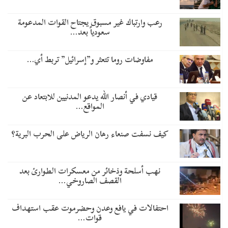
رعب وارتباك غير مسبوق يجتاح القوات المدعومة
سعودياً بعد…
مفاوضات روما تتعثر و”إسرائيل” تربط أي…
قيادي في أنصار الله يدعو المدنيين للابتعاد عن
المواقع…
كيف نسفت صنعاء رهان الرياض على الحرب البرية؟
نهب أسلحة وذخائر من معسكرات الطوارئ بعد
القصف الصاروخي…
احتفالات في يافع وعدن وحضرموت عقب استهداف
قوات…