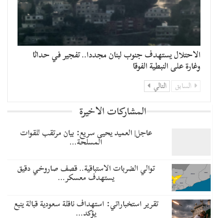
الاحتلال يستهدف جنوب لبنان مجددا.. تفجير في حداثا
وغارة على النبطية الفوقا
السابق
التالي
المشاركات الاخيرة
عاجل| العميد يحيى سريع: بيان مرتقب للقوات
المسلحة…
توالي الضربات الاستباقية.. قصف صاروخي دقيق
يستهدف معسكر…
تقرير استخباراتي: استهداف ناقلة سعودية قبالة ينبع
يؤكد…