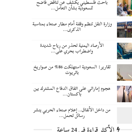
باحث فلسطيني يكشف عن تناقض فاضح
للسعودية بشأن التعامل…
وزارة النقل تنظم وقفة أمام مطار صنعاء بمناسبة
الذكرى…
الأرصاد اليمنية تحذر من رياح شديدة
واضطراب بحري على…
تقارير: السعودية استهلكت 86% من صواريخ
باتريوت
هجوم إماراتي على اتفاق الدفاع المشترك بين
باكستان…
من داخل الأنفاق.. إعلام صنعاء الحربي ينشر
رسائل تحمل…
الأكثر قراءة في 24 ساعة