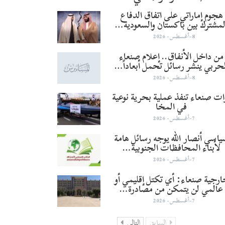
هجوم إماراتي على اتفاق الدفاع
لمشترك بين باكستان والسعودية…
8-أغسطس- 2026
من داخل الأنفاق.. إعلام صنعاء
لحربي ينشر رسائل تحمل أبعاداً…
8-أغسطس- 2026
ات صنعاء تنفذ عملية بحرية نوعية
في المخا
7-أغسطس- 2026
اسي أنصار الله يوجه رسائل هامة
لأبناء المحافظات الجنوبية…
7-أغسطس- 2026
رجية صنعاء: أي تكتل إقليمي أو
عالمي لن يتمكن من مصادرة…
7-أغسطس- 2026
السابق
التالي