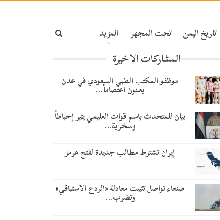
تاريخ اليمن
تحت المجهر
المزيد
المشاركات الاخيرة
موظفو المكتب الطبي السعودي في عدن
يعلنون اعتصاماً…
بيان للمتحدث باسم قوات العليمي يثير إحباطاً
وسخرية…
إيران تشترط مطالب جديدة لفتح هرمز
صنعاء تواصل تثبيت معادلة «الردع الاستباقي»
وتضرب…