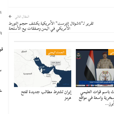
ا
المقال التالي
تقرير لـ”ناشونال إنترست” الأمريكية يكشف حجم التورط
الأمريكي في اليمن وصفقات بيع الأسلحة
ا
قو
مني
المساء اليمني
سي
خا
ث باسم قوات العليمي
إيران تشترط مطالب جديدة لفتح
وسخرية واسعة في مواقع
هرمز
أبرز…