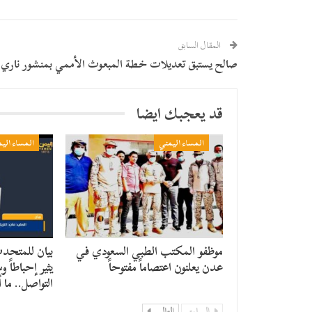
المقال السابق
صالح يستبق تعديلات خطة المبعوث الأممي بمنشور ناري
قد يعجبك ايضا
المساء اليمني
المساء الي
موظفو المكتب الطبي السعودي في
بيان للمتحد
عدن يعلنون اعتصاماً مفتوحاً
يثير إحباطاً 
التواصل.. ما 
السابق
التالي