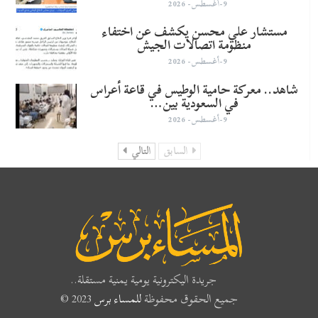
9-أغسطس- 2026
مستشار علي محسن يكشف عن اختفاء
منظومة اتصالات الجيش
9-أغسطس- 2026
شاهد.. معركة حامية الوطيس في قاعة أعراس
في السعودية بين…
9-أغسطس- 2026
السابق
التالي
جريدة اليكترونية يومية يمنية مستقلة..
جميع الحقوق محفوظة
للمساء برس
2023 ©