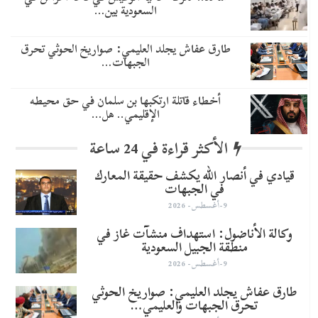
السعودية بين…
طارق عفاش يجلد العليمي: صواريخ الحوثي تحرق
الجبهات…
أخطاء قاتلة ارتكبها بن سلمان في حق محيطه
الإقليمي.. هل…
الأكثر قراءة في 24 ساعة
قيادي في أنصار الله يكشف حقيقة المعارك
في الجبهات
9-أغسطس- 2026
وكالة الأناضول: استهداف منشآت غاز في
منطقة الجبيل السعودية
9-أغسطس- 2026
طارق عفاش يجلد العليمي: صواريخ الحوثي
تحرق الجبهات والعليمي…