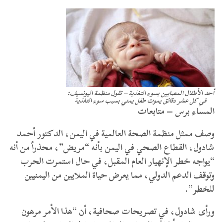
أحد الأطفال المصابين بسوء التغذية – تقول منظمة اليونسيف:
في كل عشر دقائق يموت طفل يمني بسبب سوء التغذية
المساء برس – متابعات
وصف ممثل منظمة الصحة العالمية في اليمن، الدكتور أحمد
شادول، القطاع الصحي في اليمن بأنه “مريض”، محذراً من أنه
“يواجه خطر الإنهيار العام المقبل، في حال استمرت الحرب
وتوقف الدعم الدولي، مما يعرض حياة الملايين من اليمنيين
للخطر”.
ورأى شادول، في تصريحات صحافية، أن “هذا الأمر مرهون