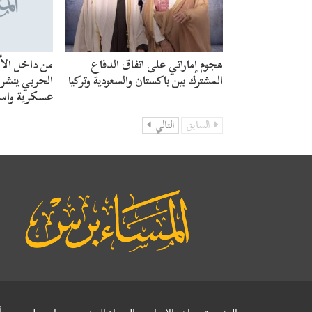
هجوم إماراتي على اتفاق الدفاع
من داخل الأن
المشترك بين باكستان والسعودية وتركيا
الحربي ينشر ر
عسكرية واست
السابق
التالي