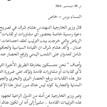
28-ديسمبر- 2016
في
المساء برس – خاص
قال وزير الخارجية المهندس هشام شرف في تصريح لوسا
دعوة رسمية خاصة بحضور أي مشاورات او لقاءات” في
الرياض والتي خرجت ببدء الترتيب لعقد اجتماعات لجنة
عمان.. وأكد هشام شرف ان القيادة السياسية والحكو
شامل للعدوان على الشعب اليمني وترفع الحصار عنه.
وأضاف ” نحن متمسكون بخارطة الطريق الأخيرة التي
لأي لقاءات أو مشاورات قادمة ونؤكد على ضرورة الت
مثل هذه اللقاءات ورفع الحصار البري والبحري والجو
المدنية والتجارية كونه ليس هناك مبرر لمثل هذا الإغ
وعبر وزير الخارجية عن أمله من الدول الراعية لجهود
هذه الترتيبات القادمة .. مشيراً إلى أنه لن تكون 