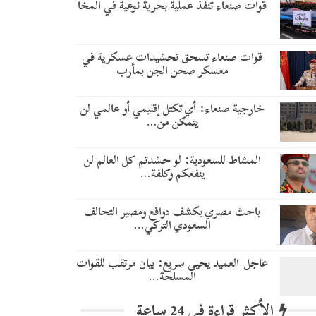
قوات صنعاء تنفذ عملية بحرية نوعية في المخا
قوات صنعاء تسحق تحشيدات عسكرية في
معسكر صحن الجن بمأرب
خارجية صنعاء: أي تكتل إقليمي أو عالمي لن
يتمكن من…
المشاط للسعودية: لو حشدتم كل العالم لن
ينفعكم وكلفة…
باحث مصري يكشف دوافع ومصير التحالف
السعودي التركي…
عاجل| العميد يحيى سريع: بيان مرتقب للقوات
المسلحة…
الأكثر قراءة في 24 ساعة