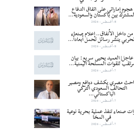
هجوم إماراتي على اتفاق الدفاع
لمشترك بين باكستان والسعودية…
8-أغسطس- 2026
من داخل الأنفاق.. إعلام صنعاء
لحربي ينشر رسائل تحمل أبعاداً…
8-أغسطس- 2026
عاجل| العميد يحيى سريع: بيان
رتقب للقوات المسلحة اليمنية…
7-أغسطس- 2026
احث مصري يكشف دوافع ومصير
التحالف السعودي التركي
الباكستاني…
7-أغسطس- 2026
ات صنعاء تنفذ عملية بحرية نوعية
في المخا
7-أغسطس- 2026