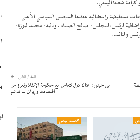
 كرامة شعبنا اليمني.
ا
عات مستفيضة واستثنائية عقدها المجلس السياسي الأعلى
ن الدولة والذي خرج بقرار التمديد 4 أشهر إضافية لرئيس المجلس، صالح الصماد، ونائبه، محمد لبوزة،
لرئيس والنائب.
ا
م
المقال التالي
طة
بن حبتور: هناك دول تتعامل مع حكومة الإنقاذ وتعزز من
ب
اقتصادها وإيران لم تدعم
قو
مني
المساء اليمني