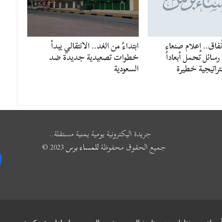
فاق.. إعلام صنعاء
​ابتداءً من الغد.. الانتقالي يبدأ
سائل تحمل أبعاداً
خطوات تصعيدية جديدة ضد
راتيجية خطيرة
السعودية
جريدة اليكترونية يومية يمنية مستقلة..
جميع الحقوق محفوظة
للمساء برس
2023 ©
k