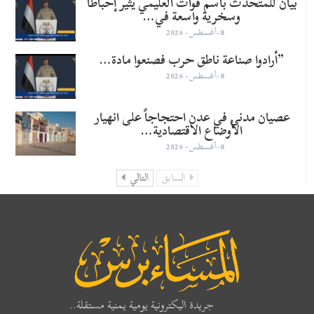
بيان للمتحدث باسم قوات العليمي يثير إحباطاً
وسخرية واسعة في…
8-أغسطس- 2026
​”أرادوا صناعة ناطق حرب فصنعوا مادة…
8-أغسطس- 2026
عصيان مدني في عدن احتجاجاً على انهيار
الأوضاع الاقتصادية…
8-أغسطس- 2026
السابق
التالي
جريدة اليكترونية يومية يمنية مستقلة..