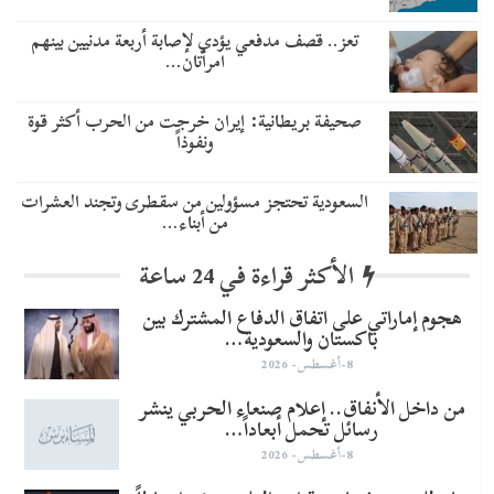
تعز.. قصف مدفعي يؤدي لإصابة أربعة مدنيين بينهم
امرأتان…
صحيفة بريطانية: إيران خرجت من الحرب أكثر قوة
ونفوذاً
السعودية تحتجز مسؤولين من سقطرى وتجند العشرات
من أبناء…
الأكثر قراءة في 24 ساعة
هجوم إماراتي على اتفاق الدفاع المشترك بين
باكستان والسعودية…
8-أغسطس- 2026
من داخل الأنفاق.. إعلام صنعاء الحربي ينشر
رسائل تحمل أبعاداً…
8-أغسطس- 2026