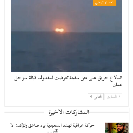
المساء اليمني
اندلاع حريق على متن سفينة تعرضت لمقذوف قبالة سواحل
عمان
السابق
التالي
المشاركات الاخيرة
حركة عراقية تهدد السعودية برد صاعق وتؤكد: لا
نقبل…