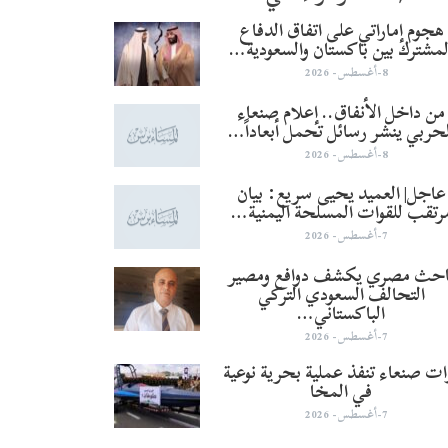
هجوم إماراتي على اتفاق الدفاع
لمشترك بين باكستان والسعودية…
8-أغسطس- 2026
من داخل الأنفاق.. إعلام صنعاء
لحربي ينشر رسائل تحمل أبعاداً…
8-أغسطس- 2026
عاجل| العميد يحيى سريع: بيان
رتقب للقوات المسلحة اليمنية…
7-أغسطس- 2026
احث مصري يكشف دوافع ومصير
التحالف السعودي التركي
الباكستاني…
7-أغسطس- 2026
ات صنعاء تنفذ عملية بحرية نوعية
في المخا
7-أغسطس- 2026