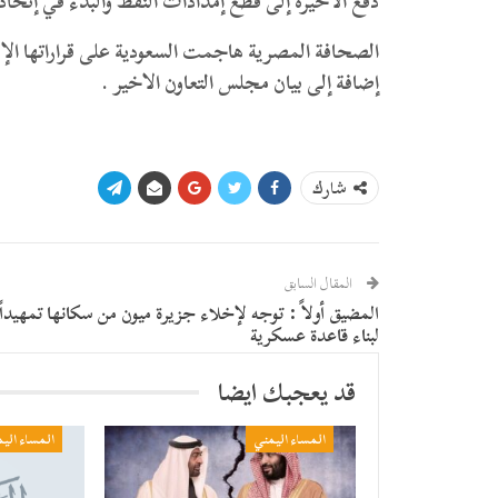
دفع الأخيرة إلى قطع إمدادات النفط والبدء في إتخا
الصحافة المصرية هاجمت السعودية على قراراتها الإست
إضافة إلى بيان مجلس التعاون الاخير .
شارك
المقال السابق
المضيق أولاً : توجه لإخلاء جزيرة ميون من سكانها تمهيداً
لبناء قاعدة عسكرية
قد يعجبك ايضا
المساء اليمني
المساء الي