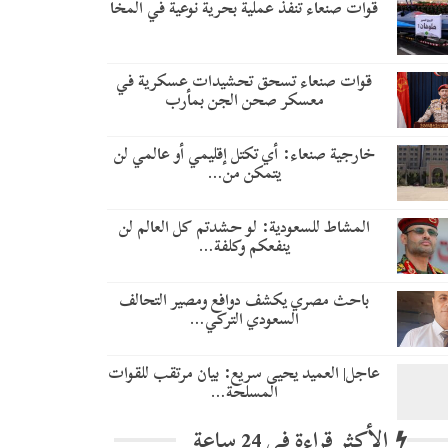
قوات صنعاء تنفذ عملية بحرية نوعية في المخا
قوات صنعاء تسحق تحشيدات عسكرية في
معسكر صحن الجن بمأرب
خارجية صنعاء: أي تكتل إقليمي أو عالمي لن
يتمكن من…
المشاط للسعودية: لو حشدتم كل العالم لن
ينفعكم وكلفة…
باحث مصري يكشف دوافع ومصير التحالف
السعودي التركي…
عاجل| العميد يحيى سريع: بيان مرتقب للقوات
المسلحة…
الأكثر قراءة في 24 ساعة