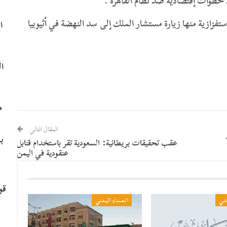
ذ خطوات إقتصادية ضد نظام القاهرة .
فزازية منها زيارة مستشار الملك إلى سد النهضة في أثيوبيا
ا
ا
م
المقال التالي
ب
عقب تحقيقات بريطانية: السعودية تقر باستخدام قنابل
عنقودية في اليمن
قو
مني
المساء اليمني