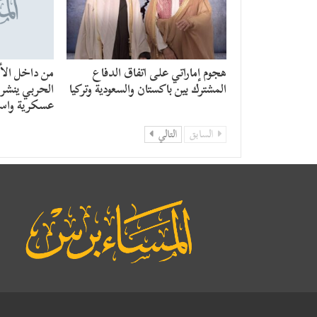
هجوم إماراتي على اتفاق الدفاع
من داخل الأن
المشترك بين باكستان والسعودية وتركيا
الحربي ينشر ر
عسكرية واست
السابق
التالي