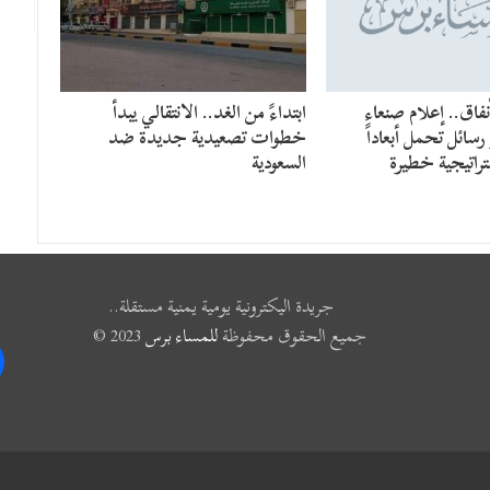
فاق.. إعلام صنعاء
​ابتداءً من الغد.. الانتقالي يبدأ
سائل تحمل أبعاداً
خطوات تصعيدية جديدة ضد
راتيجية خطيرة
السعودية
جريدة اليكترونية يومية يمنية مستقلة..
جميع الحقوق محفوظة
للمساء برس
2023 ©
k