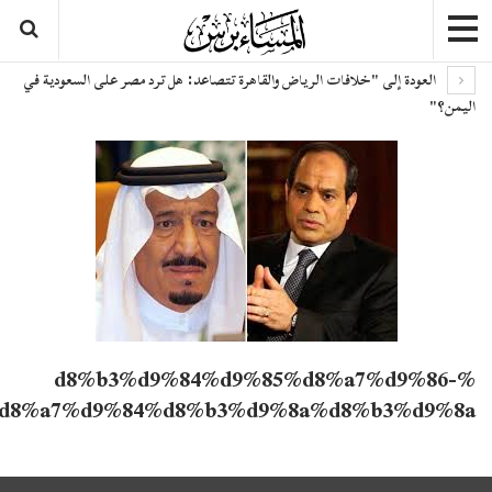
ى "خلافات الرياض والقاهرة تتصاعد: هل ترد مصر على السعودية في
%d8%b3%d9%84%d9%85%d8%a7%
%d9%88%d8%a7%d9%84%d8%b3%d9%8a%d8%b