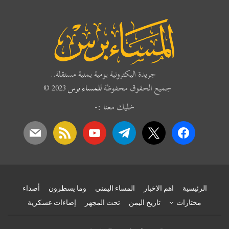
جريدة اليكترونية يومية يمنية مستقلة..
ميع الحقوق محفوظة
للمساء برس
2023 ©
خليك معنا :-
mail
rss
youtube
telegram
x
fac
اهم الاخبار
المساء اليمني
وما يسطرون
أصداء
ت
تاريخ اليمن
تحت المجهر
إضاءات عسكرية