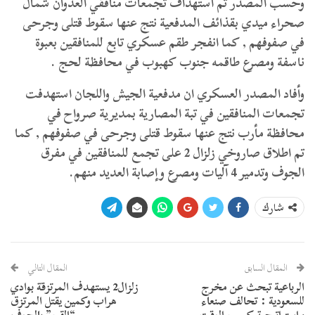
وحسب المصدر تم استهداف تجمعات منافقي العدوان شمال
صحراء ميدي بقذائف المدفعية نتج عنها سقوط قتلى وجرحى
في صفوفهم , كما انفجر طقم عسكري تابع للمنافقين بعبوة
ناسفة ومصرع طاقمه جنوب كهبوب في محافظة لحج .
وأفاد المصدر العسكري ان مدفعية الجيش واللجان استهدفت
تجمعات المنافقين في تبة المصارية بمديرية صرواح في
محافظة مأرب نتج عنها سقوط قتلى وجرحى في صفوفهم , كما
تم اطلاق صاروخي زلزال 2 على تجمع للمنافقين في مفرق
الجوف وتدمير 4 آليات ومصرع وإصابة العديد منهم.
شارك
المقال السابق
المقال التالي
الرباعية تبحث عن مخرج
زلزال2 يستهدف المرتزقة بوادي
للسعودية : تحالف صنعاء
هراب وكمين يقتل المرتزق
وإستراتيجية كسب الوقت
“القح” بالجوف