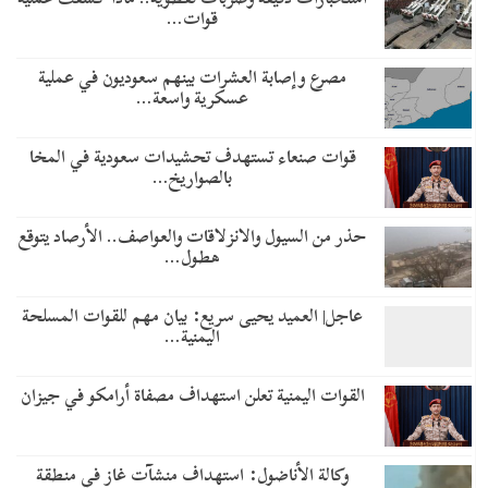
قوات…
مصرع وإصابة العشرات بينهم سعوديون في عملية
عسكرية واسعة…
قوات صنعاء تستهدف تحشيدات سعودية في المخا
بالصواريخ…
حذر من السيول والانزلاقات والعواصف.. الأرصاد يتوقع
هطول…
عاجل| العميد يحيى سريع: بيان مهم للقوات المسلحة
اليمنية…
القوات اليمنية تعلن استهداف مصفاة أرامكو في جيزان
وكالة الأناضول: استهداف منشآت غاز في منطقة