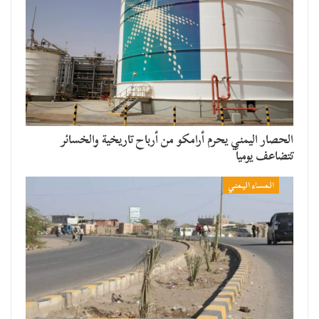
الحصار اليمني يحرم أرامكو من أرباح تاريخية والخسائر
تتضاعف يومياً
المساء اليمني