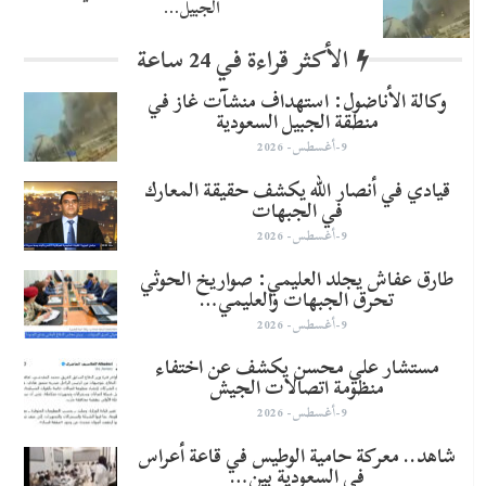
الجبيل…
الأكثر قراءة في 24 ساعة
وكالة الأناضول: استهداف منشآت غاز في
منطقة الجبيل السعودية
9-أغسطس- 2026
قيادي في أنصار الله يكشف حقيقة المعارك
في الجبهات
9-أغسطس- 2026
طارق عفاش يجلد العليمي: صواريخ الحوثي
تحرق الجبهات والعليمي…
9-أغسطس- 2026
مستشار علي محسن يكشف عن اختفاء
منظومة اتصالات الجيش
9-أغسطس- 2026
شاهد.. معركة حامية الوطيس في قاعة أعراس
في السعودية بين…