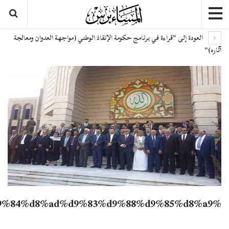
ى "قراءة في برنامج حكومة الإنقاذ الوطني (مواجهة العدوان ومعالجة