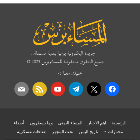
جريدة اليكترونية يومية يمنية مستقلة..
ميع الحقوق محفوظة
للمساء برس
2023 ©
خليك معنا :-
mail
rss
youtube
telegram
x
face
اهم الاخبار
المساء اليمني
وما يسطرون
أصداء
ت
تاريخ اليمن
تحت المجهر
إضاءات عسكرية