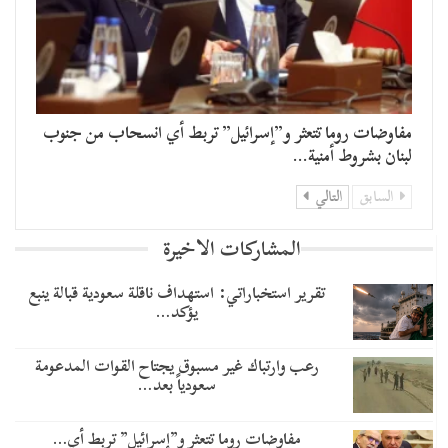
مفاوضات روما تتعثر و”إسرائيل” تربط أي انسحاب من جنوب
لبنان بشروط أمنية…
السابق
التالي
المشاركات الاخيرة
تقرير استخباراتي: استهداف ناقلة سعودية قبالة ينبع
يؤكد…
رعب وارتباك غير مسبوق يجتاح القوات المدعومة
سعودياً بعد…
مفاوضات روما تتعثر و”إسرائيل” تربط أي…