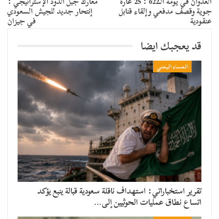
العدوان في يومه الـ622 : 25 غارة
معارك جبل الدود الإستراتيجي :
جوية وقصف مدفعي وإلقاء قنابل
إنتحار جديد للجيش السعودي
عنقودية
في جيزان
قد يعجبك ايضا
المساء اليمني
تقرير استخباراتي: استهداف ناقلة سعودية قبالة ينبع يؤكد
اتساع نطاق عمليات الحوثيين إلى…