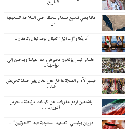
الطريق…
ماذا يعني توسيع صنعاء للحظر على الملاحة السعودية
من…
أمريكا و”إسرائيل” تعبثان بوفد لبنان وتوقفان…
علماء اليمن يؤكدون دعم قرارات القيادة ويدعون إلى
مواجهة…
فيديو لأداء الصلاة داخل مترو لندن يثير حملة تحريض
ضد…
واشنطن ترفع عقوبات عن كيانات مرتبطة بالحرس
الثوري..…
​فورين بوليسي: تصعيد السعودية ضد “الحوثيين”…