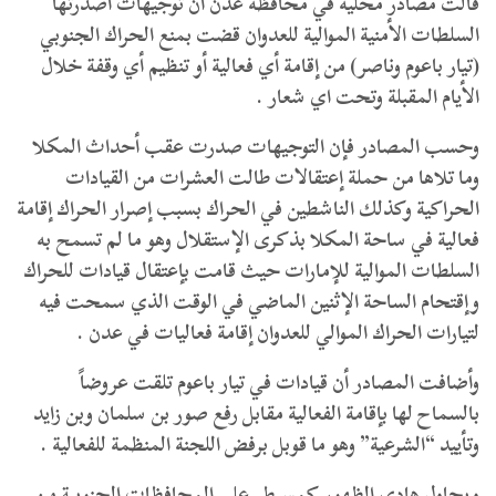
قالت مصادر محلية في محافظة عدن أن توجيهات أصدرتها
السلطات الأمنية الموالية للعدوان قضت بمنع الحراك الجنوبي
(تيار باعوم وناصر) من إقامة أي فعالية أو تنظيم أي وقفة خلال
الأيام المقبلة وتحت اي شعار .
وحسب المصادر فإن التوجيهات صدرت عقب أحداث المكلا
وما تلاها من حملة إعتقالات طالت العشرات من القيادات
الحراكية وكذلك الناشطين في الحراك بسبب إصرار الحراك إقامة
فعالية في ساحة المكلا بذكرى الإستقلال وهو ما لم تسمح به
السلطات الموالية للإمارات حيث قامت بإعتقال قيادات للحراك
وإقتحام الساحة الإثنين الماضي في الوقت الذي سمحت فيه
لتيارات الحراك الموالي للعدوان إقامة فعاليات في عدن .
وأضافت المصادر أن قيادات في تيار باعوم تلقت عروضاً
بالسماح لها بإقامة الفعالية مقابل رفع صور بن سلمان وبن زايد
وتأييد “الشرعية” وهو ما قوبل برفض اللجنة المنظمة للفعالية .
ويحاول هادي الظهور كمسيطر على المحافظات الجنوبية من