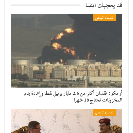
قد يعجبك ايضا
المساء اليمني
أرامكو: فقدان أكثر من 2.6 مليار برميل نفط وإعادة بناء
المخزونات تحتاج 18 شهرا
المساء اليمني