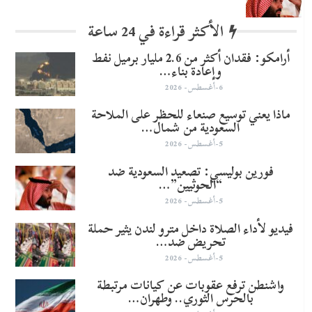
الأكثر قراءة في 24 ساعة
أرامكو: فقدان أكثر من 2.6 مليار برميل نفط
وإعادة بناء…
6-أغسطس- 2026
ماذا يعني توسيع صنعاء للحظر على الملاحة
السعودية من شمال…
5-أغسطس- 2026
​فورين بوليسي: تصعيد السعودية ضد
“الحوثيين”…
5-أغسطس- 2026
فيديو لأداء الصلاة داخل مترو لندن يثير حملة
تحريض ضد…
5-أغسطس- 2026
واشنطن ترفع عقوبات عن كيانات مرتبطة
بالحرس الثوري.. وطهران…