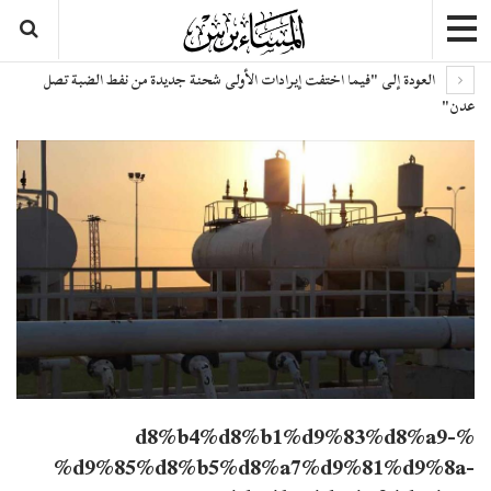
العودة إلى "فيما اختفت إيرادات الأولى شحنة جديدة من نفط الضبة تصل
ن"
%d8%b4%d8%b1%d9%83%d8%a9-
%d9%85%d8%b5%d8%a7%d9%81%d9%8a