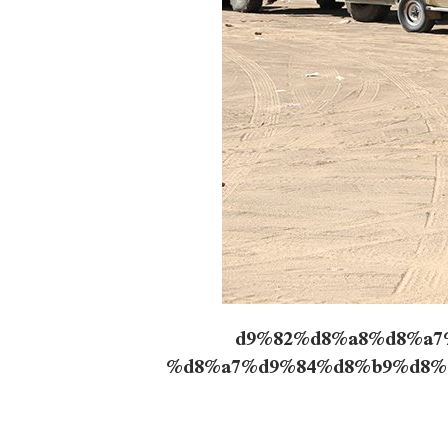
%d9%82%d8%a8%d8%a
%d8%a7%d9%84%d8%b9%d8%