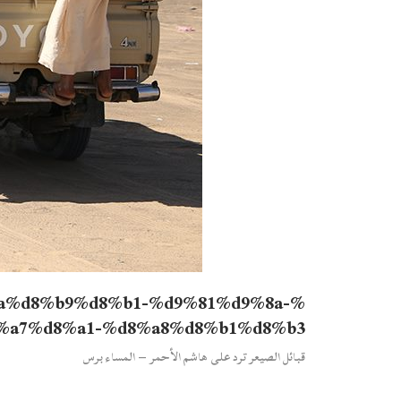
a%d8%b9%d8%b1-%d9%81%d9%8a-
%a7%d8%a1-%d8%a8%d8%b1%d8%b3
قبائل الصيعر ترد على هاشم الأحمر – المساء برس