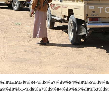
7%d8%a6%d9%84-%d8%a7%d9%84%d8%b5%d9%8
a8%d8%b1-%d8%a7%d9%84%d9%85%d8%b3%d8