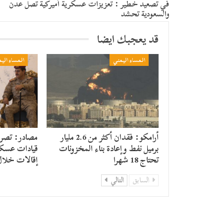
في تصعيد خطير : تعزيزات عسكرية أميركية تصل عدن
والسعودية تحشد
قد يعجبك ايضا
المساء اليمني
المساء الي
أرامكو: فقدان أكثر من 2.6 مليار
مصادر: تصريح
برميل نفط وإعادة بناء المخزونات
قيادات عسكر
تحتاج 18 شهرا
إقالات خلال
السابق
التالي