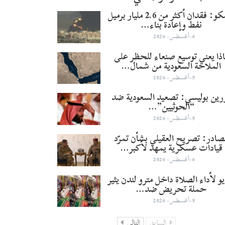
أرامكو: فقدان أكثر من 2.6 مليار برميل
نفط وإعادة بناء…
6-أغسطس- 2026
ذا يعني توسيع صنعاء للحظر على
الملاحة السعودية من شمال…
5-أغسطس- 2026
ورين بوليسي: تصعيد السعودية ضد
“الحوثيين”…
5-أغسطس- 2026
صادر: تصريح العقيلي بشأن تمرّد
قيادات عسكرية يمهد لأكبر…
6-أغسطس- 2026
و لأداء الصلاة داخل مترو لندن يثير
حملة تحريض ضد…
5-أغسطس- 2026
السابق
التالي