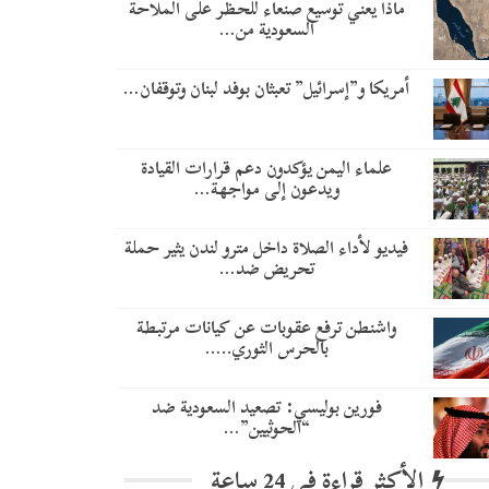
ماذا يعني توسيع صنعاء للحظر على الملاحة
السعودية من…
أمريكا و”إسرائيل” تعبثان بوفد لبنان وتوقفان…
علماء اليمن يؤكدون دعم قرارات القيادة
ويدعون إلى مواجهة…
فيديو لأداء الصلاة داخل مترو لندن يثير حملة
تحريض ضد…
واشنطن ترفع عقوبات عن كيانات مرتبطة
بالحرس الثوري..…
​فورين بوليسي: تصعيد السعودية ضد
“الحوثيين”…
الأكثر قراءة في 24 ساعة