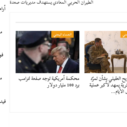
الطيران الحربي المعادي يستهدف مديريات صعدة
ما
مني
المساء اليمني
​ف
م
 العقيلي بشأن تمرّد
محكمة أمريكية توجه صفعة لترامب
ية يمهد لأكبر عملية
برد 100 مليار دولار
 الأيام…
فيدي