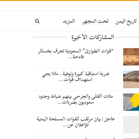
تاريخ اليمن
تحت المجهر
المزيد
المشاركات الاخيرة
“قوات الطوارئ” السعودية تعترف بخسائر
فادحة…
ضربة استباقية كبيرة ونوعية.. ماذا يعني
استهداف قوات…
مئات القتلى والجرحى بينهم ضباط وجنود
سعوديون بضربات…
عاجل | بيان مرتقب للقوات المسلحة اليمنية
للإعلان عن…