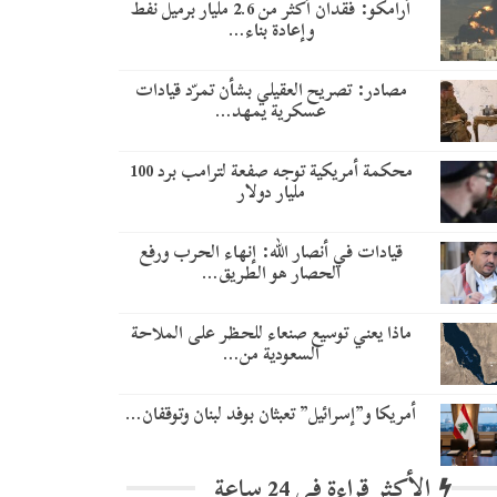
أرامكو: فقدان أكثر من 2.6 مليار برميل نفط
وإعادة بناء…
مصادر: تصريح العقيلي بشأن تمرّد قيادات
عسكرية يمهد…
محكمة أمريكية توجه صفعة لترامب برد 100
مليار دولار
قيادات في أنصار الله: إنهاء الحرب ورفع
الحصار هو الطريق…
ماذا يعني توسيع صنعاء للحظر على الملاحة
السعودية من…
أمريكا و”إسرائيل” تعبثان بوفد لبنان وتوقفان…
الأكثر قراءة في 24 ساعة