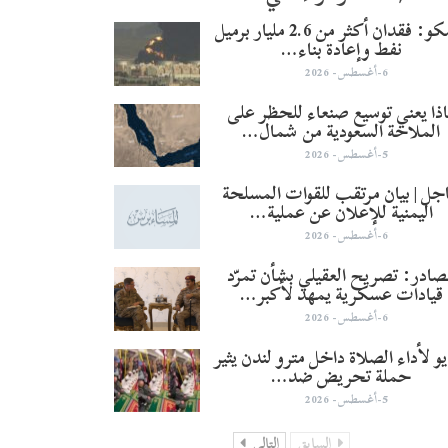
أرامكو: فقدان أكثر من 2.6 مليار برميل
نفط وإعادة بناء…
6-أغسطس- 2026
ذا يعني توسيع صنعاء للحظر على
الملاحة السعودية من شمال…
5-أغسطس- 2026
جل | بيان مرتقب للقوات المسلحة
اليمنية للإعلان عن عملية…
6-أغسطس- 2026
صادر: تصريح العقيلي بشأن تمرّد
قيادات عسكرية يمهد لأكبر…
6-أغسطس- 2026
و لأداء الصلاة داخل مترو لندن يثير
حملة تحريض ضد…
5-أغسطس- 2026
السابق
التالي