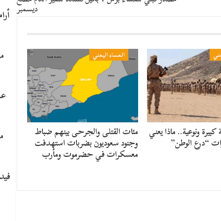
ديسمبر
ما
مني
المساء اليمني
عا
كبيرة ونوعية.. ماذا يعني
مئات القتلى والجرحى بينهم ضباط
م
ت “درع الوطن”
وجنود سعوديون بضربات استهدفت
معسكرات في حضرموت ومأرب
فيدي