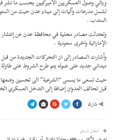
ويأتي وصول العسكريين الأميركيين بحسب ما نشر في 
تشمل مدرعات وآليات إلى ميناء عدن حيث من المتوقع
المندب .
وتحدثت مصادر محلية في محافظة عدن عن إنتشار امن
الإماراتية واخرى سعودية .
وأشارت المصادر إلى ان التحركات الجديدة من قبل ال
ميداني جديد على ضوئه يتم طرح الشروط على طاولة ا
حيث تسعى ما يسمى “الشرعية” الى تحسين وضعها في ا
قبل تحالف العدوان إضافة إلى التدخل العسكري الخار
شارك
المقال السابق
تعرض لأكثر من 600 محاولة اغتيال أمريكية.. قصة نضال