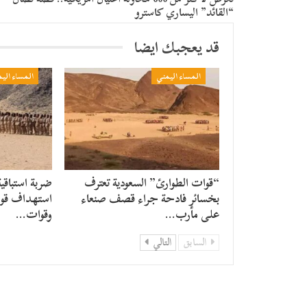
“القائد” اليساري كاسترو
قد يعجبك ايضا
المساء اليمني
المساء الي
“قوات الطوارئ” السعودية تعترف
ضربة استباقية 
بخسائر فادحة جراء قصف صنعاء
استهداف قوا
على مأرب…
وقوات…
السابق
التالي