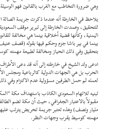
وهي ضرورة التخاطب مع الغرب بالقانون فهو الوسيلة ا
يلاحظ في الخارطة أنه عندما ذكرت جريمة الصالة الك
للتحقيق، وعمدت الخارطة إلى تبرير موقف السعودية با
اليمنية، وكأنها قضية أخلاقية بينما هي مخالفة للقان
بينما في بير باشا جزم وحكم فيها بقوله (قصف عنيف)
بتحقيق وفي ذلك انحياز ومخالفة لطبيعة مهمته كوس
ادعى ولد الشيخ في خارطته إلى أنه قد دعى الأطراف إل
الحرب بل هي الجهات الدولية كالرباعية ومجلس الأ
لعمله ثم حمل الطرفين مسؤولية عدم الالتزام وفي ذل
تبنيه للاتهام السعودي الكاذب باستهداف مكة “المك
مقبولاً بالاعتبار الجغرافي، حيث أن مكة تضم الطا
مليار ونصف) وهذه تعتبر جريمة تحريض يترتب عليها مس
مهمته كوسيط يقرب وجهات النظر.