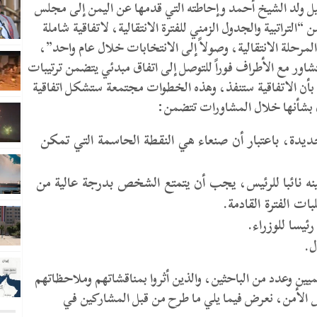
يل ولد الشيخ أحمد وإحاطته التي قدمها عن اليمن إلى مجلس
التراتبية والجدول الزمني للفترة الانتقالية، لاتفاقية شاملة
مرحلة الانتقالية، وصولاً إلى الانتخابات خلال عام واحد”،
بعوث سيتشاور مع الأطراف فوراً للتوصل إلى اتفاق مبدئي يتضمن ترتيبات
 بأن الاتفاقية ستنفذ، وهذه الخطوات مجتمعة ستشكل اتفاقية
اق بشأنها خلال المشاورات تتضمن:
يدة، باعتبار أن صنعاء هي النقطة الحاسمة التي تمكن
نه نائبا للرئيس، يجب أن يتمتع الشخص بدرجة عالية من
ات الفترة القادمة.
يسا للوزراء.
ل.
ميين وعدد من الباحثين، والذين أثروا بمناقشاتهم وملاحظاتهم
س الأمن، نعرض فيما يلي ما طرح من قبل المشاركين في