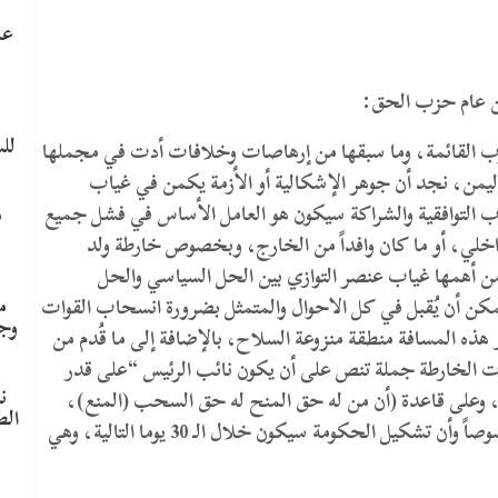
عا
ين عام حزب الحق:
لل
رب القائمة، وما سبقها من إرهاصات وخلافات أدت في مجملها
اليمن، نجد أن جوهر الإشكالية أو الأزمة يكمن في غياب
ب التوافقية والشراكة سيكون هو العامل الأساس في فشل جميع
م
اخلي، أو ما كان وافداً من الخارج، وبخصوص خارطة ولد
من أهمها غياب عنصر التوازي بين الحل السياسي والحل
م
يمكن أن يُقبل في كل الاحوال والمتمثل بضرورة انسحاب القوات
وج
نية، واعتبار هذه المسافة منطقة منزوعة السلاح، بالإضافة إلى ما قُدم من
ت الخارطة جملة تنص على أن يكون نائب الرئيس “على قدر
ن
ب، وعلى قاعدة (أن من له حق المنح له حق السحب (المنع)،
الط
وبالتالي تتضح هنا النوايا المبيتة للعرقلة والإعاقة، خصوصاً وأن تشكيل الحكومة سيكون خلال الـ 30 يوما التالية، وهي