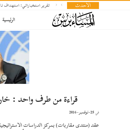
الأحدث
تقرير استخباراتي: استهداف ناقلة
الرئيسية
قراءة من طرف واحد : خا
25-نوفمبر- 2016
في
عقد (منتدى مقاربات) بمركز الدراسات الاستراتيجي