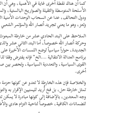
كما أن هناك نقطة أخرى غاية في الأهمية، وهي أن ال
الأسلحة المتوسطة والثقيلة والصواريخ البالستية، وال
ودول التحالف، عدا عن انسحاب الوحدات الأمنية ال
وتعز، وهو ما يعني تجريد أنصار الله والمؤتمر الشعبي
الملاحظ على البند الحادي عشر من خارطة المبعوث ال
وحركة أنصار الله خصوصاً، أما البند الثاني عشر وا
الجديدة، حواراً سياسياً لوضع اللمسات الأخيرة على 
برنامج العدالة الانتقالية ….الخ” فإنه يفترض وفق
القوى السياسية، والتعددية السياسية، وتحصر بين 
أخرى.
والخلاصة فإن هذه الخارطة لا تعدو عن كونها حزمة من
تمثل خارطة حل، بل فخ أُريد لليمنيين الإقرار به و
وجه المعتدين، بالإضافة إلى كونها مبادرة لا يمكن تنفي
للضمانات الكافية، خصوصاً لناحية التزام هادي والأطر