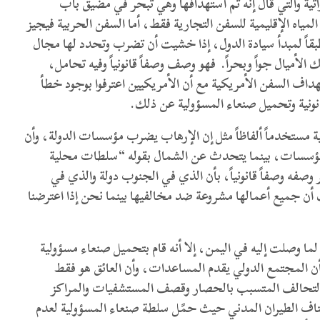
اتية والتي قال إنه تم استهدافها وهي تبحر في مضيق باب
المياه الإقليمية للسفن التجارية فقط، أما السفن الحربية فيجيز
 طبقاً لمبدأ سيادة الدول، إذا خشيت أن تضرب وتحدد لها مجال
أميال جواً وبحراً. فهو وصف وصفاً قانونياً وفيه تحامل،
هداف السفن الأمريكية مع أن الأمريكيين اعترفوا بوجود خطأ
نونية وتحميل صنعاء المسؤولية عن ذلك.
ة مستخدماً ألفاظاً مثل إن الإرهاب يضرب مؤسسات الدولة، وأن
ة ومؤسسات، بينما يتحدث عن الشمال بقوله “سلطات محلية
وصفه وصفاً قانونياً، بأن الذي في الجنوب دولة والذي في
أن جميع أعمالها مشروعة ضد مخالفيها بينما نحن إذا اعترضنا
لما وصلت إليه في اليمن، إلا أنه قام بتحميل صنعاء مسؤولية
أن المجتمع الدولي يقدم المساعدات، وأن العائق هو فقط
التحالف المتسبب بالحصار وقصف المستشفيات والمراكز
ناف الطيران المدني حيث حمًل سلطة صنعاء المسؤولية لعدم