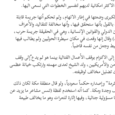
لاكثر امكانية لديهم لتفسير الخطوات التي نسعى اليها.
برى وضعتها في إطار الاتهام، ولم تحكم أنها جريمة قابلة
لقول بأنها ستحقق فيها، وأنها مخالفة للتقاليد والأعراف
ون الدولي والقوانين الإنسانية، وهي في الحقيقة جريمة حرب،
 وقال إنها وقعت في مكان سيطرة الحوثيين ولم يطالب فيها
يط وجعل من نفسه قاضياً.
ى الالتزام بوقف الأعمال القتالية بينما هو لم يدع ُإلى وقف
من والأمريكيين، ولد الشيخ تعدى مهمته وارتكب خيانة عظمى
ك تضليل مخالف لوظيفته.
رمة” وإصداره حكماً سعودياً، ولو قال منطقة مكة لكان ذلك
ئف وجدة ومكة. كما أنه استخدم لفظة (تمس مشاعر ما يزيد عن
ؤولية جنائية، وفيها إثارة للنعرات وهو ما يخالف طبيعة