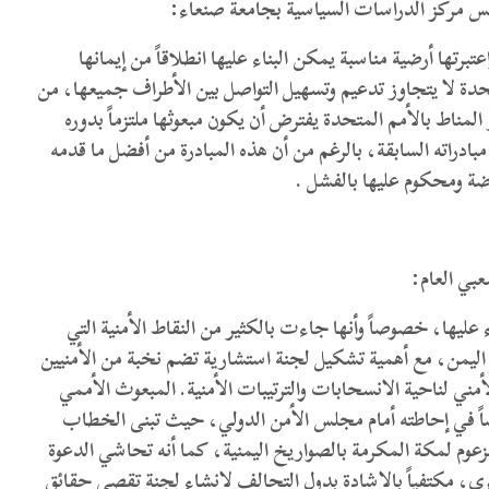
يس مركز الدراسات السياسية بجامعة صنعاء:
برتها أرضية مناسبة يمكن البناء عليها انطلاقاً من إيمانها
تحدة لا يتجاوز تدعيم وتسهيل التواصل بين الأطراف جميعها، من
مناط بالأمم المتحدة يفترض أن يكون مبعوثها ملتزماً بدوره
مبادراته السابقة، بالرغم من أن هذه المبادرة من أفضل ما قدمه
فوضة ومحكوم عليها بالفشل .
عبي العام:
 عليها، خصوصاً وأنها جاءت بالكثير من النقاط الأمنية التي
اليمن، مع أهمية تشكيل لجنة استشارية تضم نخبة من الأمنيين
ني لناحية الانسحابات والترتيبات الأمنية. المبعوث الأممي
ً في إحاطته أمام مجلس الأمن الدولي، حيث تبنى الخطاب
م لمكة المكرمة بالصواريخ اليمنية، كما أنه تحاشي الدعوة
رى، مكتفياً بالإشادة بدول التحالف لإنشاء لجنة تقصي حقائق