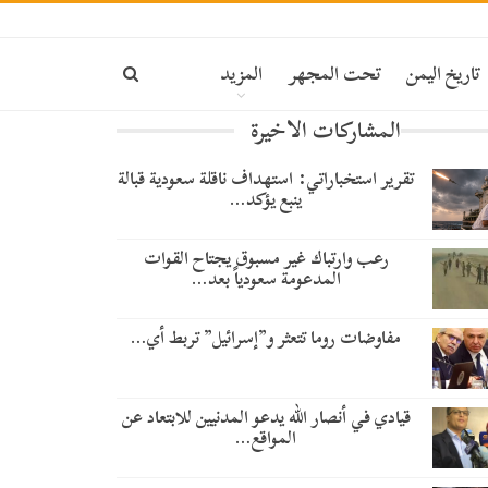
ة
تاريخ اليمن
تحت المجهر
المزيد
المشاركات الاخيرة
تقرير استخباراتي: استهداف ناقلة سعودية قبالة
ينبع يؤكد…
رعب وارتباك غير مسبوق يجتاح القوات
المدعومة سعودياً بعد…
مفاوضات روما تتعثر و”إسرائيل” تربط أي…
قيادي في أنصار الله يدعو المدنيين للابتعاد عن
المواقع…