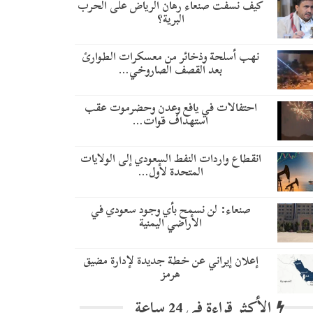
كيف نسفت صنعاء رهان الرياض على الحرب
البرية؟
نهب أسلحة وذخائر من معسكرات الطوارئ
بعد القصف الصاروخي…
احتفالات في يافع وعدن وحضرموت عقب
استهداف قوات…
انقطاع واردات النفط السعودي إلى الولايات
المتحدة لأول…
صنعاء: لن نسمح بأي وجود سعودي في
الأراضي اليمنية
إعلان إيراني عن خطة جديدة لإدارة مضيق
هرمز
الأكثر قراءة في 24 ساعة