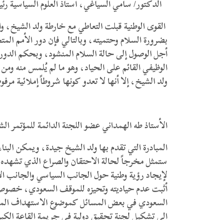
الدكتور/ سامي السياغي، أستاذ العلوم السياسية رئ
القوى الوطنية قبلت التعاطي مع خارطة ولد الشيخ، واعت
بضرورة السلام وحتميته، وبالتالي فإن دور الأمم الم
أجل الوصول إلى حالة السلام المنشود، وبحكم الدور ال
الوظيفي القائم على الحياد، وهو ما لم يُلمس منه ومن 
ولد الشيخ، إلا أنها لا تعدو كونها شروطاً إملائية مر
الأستاذ طه الهمداني عضو اللجنة الدائمة للمؤتمر الش
المبادرة التي تقدم بها ولد الشيخ جيدة، ويمكن البناء
ستمثل مخرجاً لحالة الاحتقان والصراع الذي تشهده 
لإيجاد رؤية وطنية حول الجانب السياسي والجانب الأم
أثبت عدم حياديته وتحيزه للموقف السعودي، خصوصا
السعودي في بعض المسائل كموضوع الاستهداف المزعو
إلى تشكيل لجنة تحقيق دولية في جريمة القاعة الكب