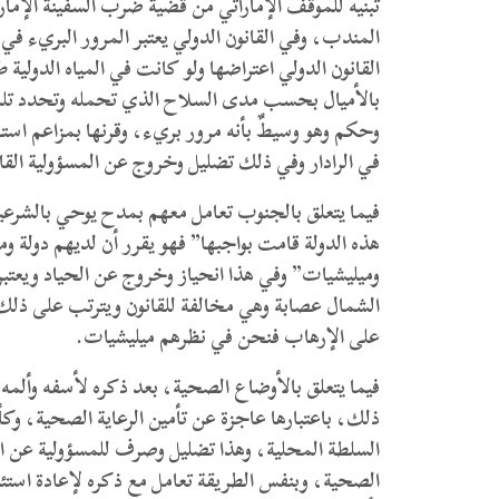
تبنيه للموقف الإماراتي من قضية ضرب السفينة الإمار
المندب، وفي القانون الدولي يعتبر المرور البريء في 
القانون الدولي اعتراضها ولو كانت في المياه الدولية
بالأميال بحسب مدى السلاح الذي تحمله وتحدد تلك ال
وحكم وهو وسيطٌ بأنه مرور بريء، وقرنها بمزاعم است
في الرادار وفي ذلك تضليل وخروج عن المسؤولية القا
فيما يتعلق بالجنوب تعامل معهم بمدح يوحي بالشرعي
هذه الدولة قامت بواجبها” فهو يقرر أن لديهم دول
وميليشيات” وفي هذا انحياز وخروج عن الحياد ويعتبر 
الشمال عصابة وهي مخالفة للقانون ويترتب على ذلك 
على الإرهاب فنحن في نظرهم ميليشيات.
فيما يتعلق بالأوضاع الصحية، بعد ذكره لأسفه وألمه 
ذلك، باعتبارها عاجزة عن تأمين الرعاية الصحية، وك
السلطة المحلية، وهذا تضليل وصرف للمسؤولية عن 
الصحية، وبنفس الطريقة تعامل مع ذكره لإعادة استئ