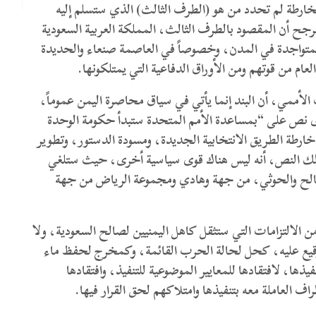
خارطة لم تحدد من هو (الطرف الثالث) الذي ستسلم إليه
مرجح أن المقصود بالطرف الثالث، المملكة العربية السعودية
متواجدة في المدن، وخصوصاً في العاصمة صنعاء والحديدة
 العام من قوتهم ومن الأوراق الدفاعية التي يمتلكونها.
أممي، أن البند إنما يأتي في سياق محاصرة اليمن عموماً،
لذى نص على “بمساعدة الأمم المتحدة ستبدأ حكومة الوحدة
خارطة الطريق الانتخابية الجديدة، ومسودة الدستور، وتطوير
ا لذلك النص، أنه ليس هناك قوى سياسية أخرى، حيث ستلغي
صالح والحوثي، من جهة وهادي ومجموعة الرياض من جهة
 الالتزامات التي ستثقل كاهل اليمنيين لصالح السعودية، ولا
التوقيع عليه، كحل لحالة الحرب القائمة، وكمخرج لحفظ ماء
ذها، لافتقادها للمعايير الموضوعية للتنفيذ، وافتقادها
اف العاملة معه بتنفيذها وامتلاكهم لحق القرار فيها.