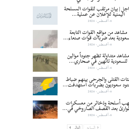
جل | بيان مرتقب للقوات المسلحة
اليمنية للإعلان عن عملية…
6-أغسطس- 2026
مشاهد من مواقع القوات التابعة
سعودية بعد ضربات قوات صنعاء…
6-أغسطس- 2026
شاهد متداولة تظهر جنوداً موالين
للسعودية تائهين في صحاري…
6-أغسطس- 2026
ئات القتلى والجرحى بينهم ضباط
نود سعوديون بضربات استهدفت…
6-أغسطس- 2026
هب أسلحة وذخائر من معسكرات
وارئ بعد القصف الصاروخي في…
6-أغسطس- 2026
السابق
التالي