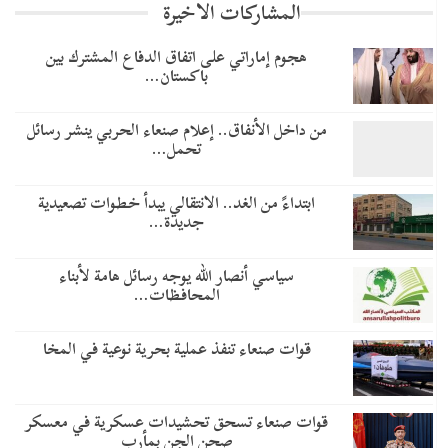
المشاركات الاخيرة
هجوم إماراتي على اتفاق الدفاع المشترك بين
باكستان…
من داخل الأنفاق.. إعلام صنعاء الحربي ينشر رسائل
تحمل…
​ابتداءً من الغد.. الانتقالي يبدأ خطوات تصعيدية
جديدة…
سياسي أنصار الله يوجه رسائل هامة لأبناء
المحافظات…
قوات صنعاء تنفذ عملية بحرية نوعية في المخا
قوات صنعاء تسحق تحشيدات عسكرية في معسكر
صحن الجن بمأرب