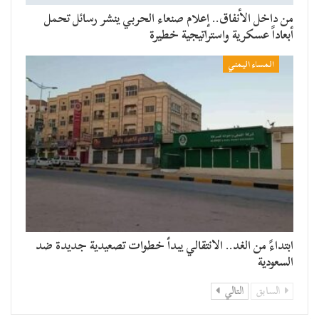
من داخل الأنفاق.. إعلام صنعاء الحربي ينشر رسائل تحمل
أبعاداً عسكرية واستراتيجية خطيرة
المساء اليمني
​ابتداءً من الغد.. الانتقالي يبدأ خطوات تصعيدية جديدة ضد
السعودية
السابق
التالي