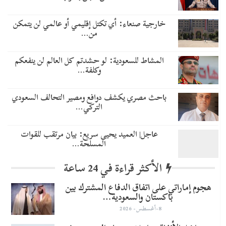
خارجية صنعاء: أي تكتل إقليمي أو عالمي لن يتمكن
من…
المشاط للسعودية: لو حشدتم كل العالم لن ينفعكم
وكلفة…
باحث مصري يكشف دوافع ومصير التحالف السعودي
التركي…
عاجل| العميد يحيى سريع: بيان مرتقب للقوات
المسلحة…
الأكثر قراءة في 24 ساعة
هجوم إماراتي على اتفاق الدفاع المشترك بين
باكستان والسعودية…
8-أغسطس- 2026