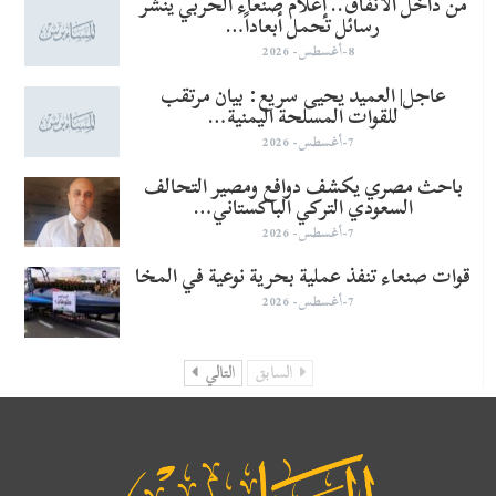
من داخل الأنفاق.. إعلام صنعاء الحربي ينشر
رسائل تحمل أبعاداً…
8-أغسطس- 2026
عاجل| العميد يحيى سريع: بيان مرتقب
للقوات المسلحة اليمنية…
7-أغسطس- 2026
باحث مصري يكشف دوافع ومصير التحالف
السعودي التركي الباكستاني…
7-أغسطس- 2026
قوات صنعاء تنفذ عملية بحرية نوعية في المخا
7-أغسطس- 2026
السابق
التالي