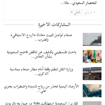
للحصار السعودي.. ماذا…
السابق
التالي
المشاركات الاخيرة
صنعاء تواصل تثبيت معادلة «الردع الاستباقي»
وتضرب…
باحث فلسطيني يكشف عن تناقض فاضح للسعودية
بشأن التعامل…
وزارة النقل تنظم وقفة أمام مطار صنعاء بمناسبة
الذكرى…
الأرصاد اليمنية تحذر من رياح شديدة واضطراب بحري
على…
تقارير: السعودية استهلكت 86% من صواريخ باتريوت