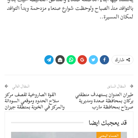
بالتوافد منذ الصباح ولوحظت شوارع صنعاء مزدحمة وبدأ التوافد
لمكان المسيرة..
شارك
المقال السابق
المقال التالي
طيران العدوان يستهدف منطقتي
القوة الصاروخية تقصف مركز
بركان بمحافظة صعدة ومديرية
سلاح الحدود وموقعي السودانة
صرواح بمحافظة مارب
والمركز في الخوبة بمنطقة جيزان
قد يعجبك ايضا
المساء اليمني