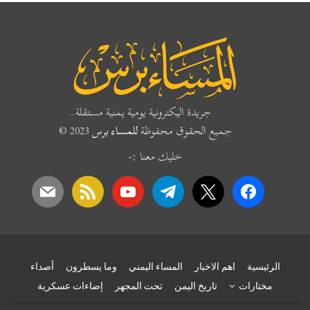
جريدة اليكترونية يومية يمنية مستقلة..
جميع الحقوق محفوظة
للمساء برس
2023 ©
خليك معنا :-
mail
rss
youtube
telegram
x
facebook
الرئيسية
اهم الاخبار
المساء اليمني
وما يسطرون
أصداء
مختارات
تاريخ اليمن
تحت المجهر
إضاءات عسكرية