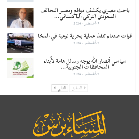
باحث مصري يكشف دوافع ومصير التحالف
السعودي التركي الباكستاني…
7-أغسطس- 2026
قوات صنعاء تنفذ عملية بحرية نوعية في المخا
7-أغسطس- 2026
سياسي أنصار الله يوجه رسائل هامة لأبناء
المحافظات الجنوبية…
7-أغسطس- 2026
السابق
التالي