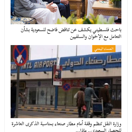
باحث فلسطيني يكشف عن تناقض فاضح للسعودية بشأن
التعامل مع الإخوان والسلفيين
المساء اليمني
وزارة النقل تنظم وقفة أمام مطار صنعاء بمناسبة الذكرى العاشرة
للحصار السعودي.. ماذا…