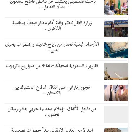
باحث فلسطيني يكشف عن تناقض فاضح للسعودية
بشأن التعامل…
وزارة النقل تنظم وقفة أمام مطار صنعاء بمناسبة
الذكرى…
الأرصاد اليمنية تحذر من رياح شديدة واضطراب بحري
على…
تقارير: السعودية استهلكت 86% من صواريخ باتريوت
هجوم إماراتي على اتفاق الدفاع المشترك بين
باكستان…
من داخل الأنفاق.. إعلام صنعاء الحربي ينشر رسائل
تحمل…
​ابتداءً من الغد.. الانتقالي يبدأ خطوات تصعيدية