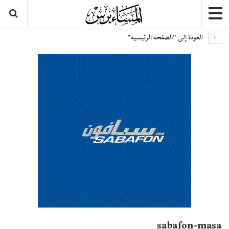
العودة إلى "الصفحه الرئيسيه"
sabafon-masa